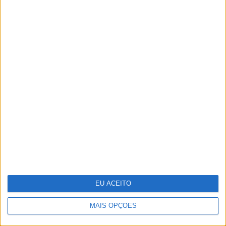
Reino Unido junta-se a França para
investir na rival europeia da Starlink
EU ACEITO
MAIS OPÇÕES