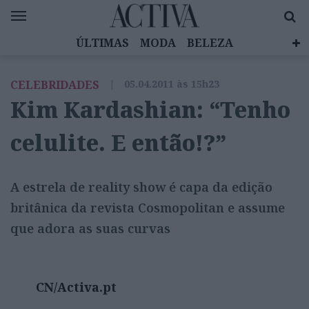
ÚLTIMAS
MODA
BELEZA
CELEBRIDADES
SAÚDE
LIFESTYLE
CELEBRIDADES
|
05.04.2011 às 15h23
EMOÇÕES
MULHERES INSPIRADORAS
Kim Kardashian: “Tenho
DIZ QUEM SABE
ACTIVA BRAND STUDIO
celulite. E então!?”
A estrela de reality show é capa da edição
britânica da revista Cosmopolitan e assume
que adora as suas curvas
CN/Activa.pt