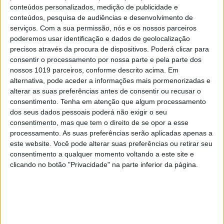
conteúdos personalizados, medição de publicidade e
Brumas. Um toque de frescura para a sua
conteúdos, pesquisa de audiências e desenvolvimento de
pele
serviços.
Com a sua permissão, nós e os nossos parceiros
poderemos usar identificação e dados de geolocalização
precisos através da procura de dispositivos. Poderá clicar para
consentir o processamento por nossa parte e pela parte dos
nossos 1019 parceiros, conforme descrito acima. Em
alternativa, pode aceder a informações mais pormenorizadas e
alterar as suas preferências antes de consentir ou recusar o
consentimento.
Tenha em atenção que algum processamento
dos seus dados pessoais poderá não exigir o seu
consentimento, mas que tem o direito de se opor a esse
processamento. As suas preferências serão aplicadas apenas a
este website. Você pode alterar suas preferências ou retirar seu
consentimento a qualquer momento voltando a este site e
#EMBELEZA
clicando no botão "Privacidade" na parte inferior da página.
Unhas perfeitas: as melhores cores para o
verão