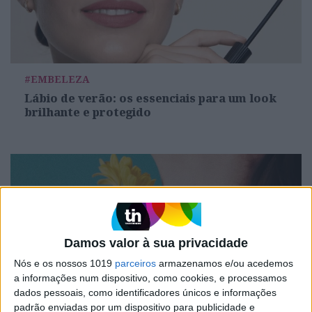
#EMBELEZA
Lábio de verão: os essenciais para um look
brilhante e protegido
Damos valor à sua privacidade
Nós e os nossos 1019
parceiros
armazenamos e/ou acedemos
a informações num dispositivo, como cookies, e processamos
dados pessoais, como identificadores únicos e informações
padrão enviadas por um dispositivo para publicidade e
#EMBELEZA