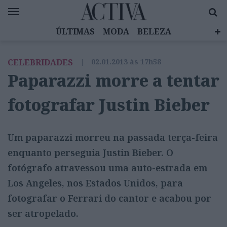
ÚLTIMAS
MODA
BELEZA
CELEBRIDADES
SAÚDE
LIFESTYLE
CELEBRIDADES
|
02.01.2013 às 17h58
EMOÇÕES
MULHERES INSPIRADORAS
Paparazzi morre a tentar
DIZ QUEM SABE
ACTIVA BRAND STUDIO
fotografar Justin Bieber
Um paparazzi morreu na passada terça-feira
enquanto perseguia Justin Bieber. O
fotógrafo atravessou uma auto-estrada em
Los Angeles, nos Estados Unidos, para
fotografar o Ferrari do cantor e acabou por
ser atropelado.