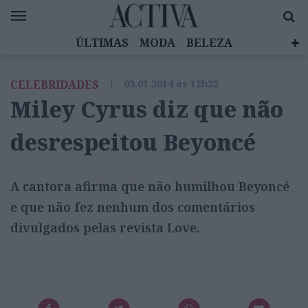
ÚLTIMAS
MODA
BELEZA
CELEBRIDADES
SAÚDE
LIFESTYLE
CELEBRIDADES
|
03.01.2014 às 12h22
EMOÇÕES
MULHERES INSPIRADORAS
Miley Cyrus diz que não
DIZ QUEM SABE
ACTIVA BRAND STUDIO
desrespeitou Beyoncé
A cantora afirma que não humilhou Beyoncé
e que não fez nenhum dos comentários
divulgados pelas revista Love.