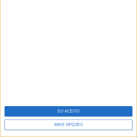
Novo implante do MIT evita
hipoglicémias fatais nos diabéticos
EU ACEITO
MAIS OPÇÕES