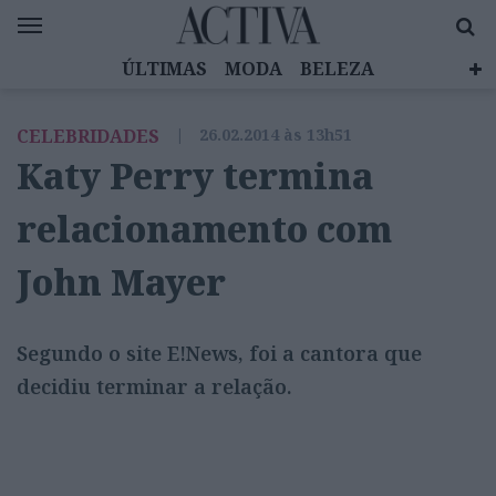
ÚLTIMAS
MODA
BELEZA
CELEBRIDADES
SAÚDE
LIFESTYLE
CELEBRIDADES
|
26.02.2014 às 13h51
EMOÇÕES
MULHERES INSPIRADORAS
Katy Perry termina
DIZ QUEM SABE
ACTIVA BRAND STUDIO
relacionamento com
John Mayer
Segundo o site E!News, foi a cantora que
decidiu terminar a relação.