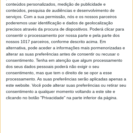
conteúdos personalizados, medição de publicidade e
conteúdos, pesquisa de audiências e desenvolvimento de
serviços.
Com a sua permissão, nós e os nossos parceiros
DIVERSOS
poderemos usar identificação e dados de geolocalização
precisos através da procura de dispositivos. Poderá clicar para
Os aliados para uma skincare de verão
consentir o processamento por nossa parte e pela parte dos
perfeita
nossos 1017 parceiros, conforme descrito acima. Em
alternativa, pode aceder a informações mais pormenorizadas e
alterar as suas preferências antes de consentir ou recusar o
consentimento.
Tenha em atenção que algum processamento
dos seus dados pessoais poderá não exigir o seu
consentimento, mas que tem o direito de se opor a esse
processamento. As suas preferências serão aplicadas apenas a
este website. Você pode alterar suas preferências ou retirar seu
consentimento a qualquer momento voltando a este site e
clicando no botão "Privacidade" na parte inferior da página.
#EMBELEZA
Já ouviu falar no "notox"? Esta é a nova