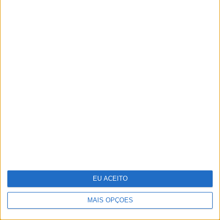
Reino Unido junta-se a França para
investir na rival europeia da Starlink
EU ACEITO
MAIS OPÇÕES
Cortes orçamentais de Trump podem
levar a mais de 2000 despedimentos na