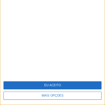
O futuro começou esta noite. Como foi
preparado o 25 de Abril
EU ACEITO
Stella McCartney: designer distinguida na
MAIS OPÇÕES
Nat Gala