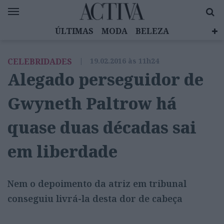
ÚLTIMAS
MODA
BELEZA
CELEBRIDADES
SAÚDE
LIFESTYLE
CELEBRIDADES
|
19.02.2016 às 11h24
EMOÇÕES
MULHERES INSPIRADORAS
Alegado perseguidor de
DIZ QUEM SABE
ACTIVA BRAND STUDIO
Gwyneth Paltrow há
quase duas décadas sai
em liberdade
Nem o depoimento da atriz em tribunal
conseguiu livrá-la desta dor de cabeça