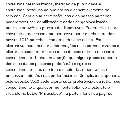
conteúdos personalizados, medição de publicidade e
conteúdos, pesquisa de audiências e desenvolvimento de
serviços.
Com a sua permissão, nós e os nossos parceiros
poderemos usar identificação e dados de geolocalização
precisos através da procura de dispositivos. Poderá clicar para
consentir o processamento por nossa parte e pela parte dos
nossos 1019 parceiros, conforme descrito acima. Em
#EMBELEZA
alternativa, pode aceder a informações mais pormenorizadas e
Já ouviu falar no "notox"? Esta é a nova
alterar as suas preferências antes de consentir ou recusar o
tendência de beleza em cuidados com a pele.
consentimento.
Tenha em atenção que algum processamento
dos seus dados pessoais poderá não exigir o seu
consentimento, mas que tem o direito de se opor a esse
processamento. As suas preferências serão aplicadas apenas a
este website. Você pode alterar suas preferências ou retirar seu
consentimento a qualquer momento voltando a este site e
clicando no botão "Privacidade" na parte inferior da página.