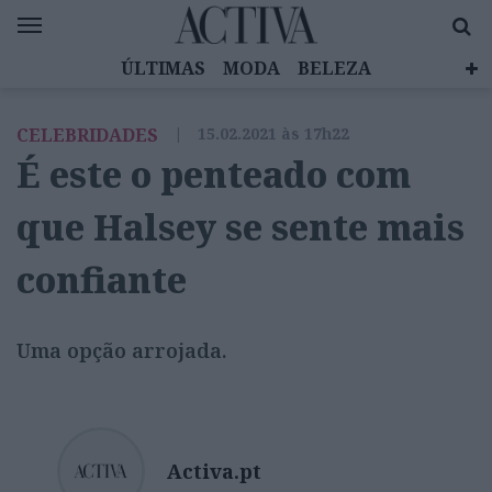
ÚLTIMAS
MODA
BELEZA
CELEBRIDADES
SAÚDE
LIFESTYLE
CELEBRIDADES
|
15.02.2021 às 17h22
EMOÇÕES
MULHERES INSPIRADORAS
É este o penteado com
DIZ QUEM SABE
ACTIVA BRAND STUDIO
que Halsey se sente mais
confiante
Uma opção arrojada.
Activa.pt