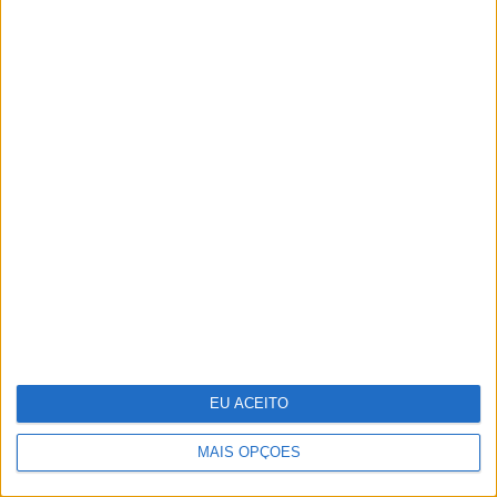
Parque Marinho Luiz Saldanha: Um mar
abençoado, nas palavras e imagens do
multipremiado fotógrafo Luís Quinta
EU ACEITO
MAIS OPÇÕES