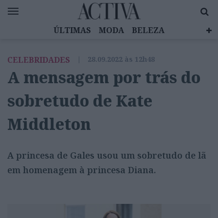
ÚLTIMAS
MODA
BELEZA
CELEBRIDADES
SAÚDE
LIFESTYLE
CELEBRIDADES
|
28.09.2022 às 12h48
EMOÇÕES
MULHERES INSPIRADORAS
A mensagem por trás do
DIZ QUEM SABE
ACTIVA BRAND STUDIO
sobretudo de Kate
Middleton
A princesa de Gales usou um sobretudo de lã
em homenagem à princesa Diana.