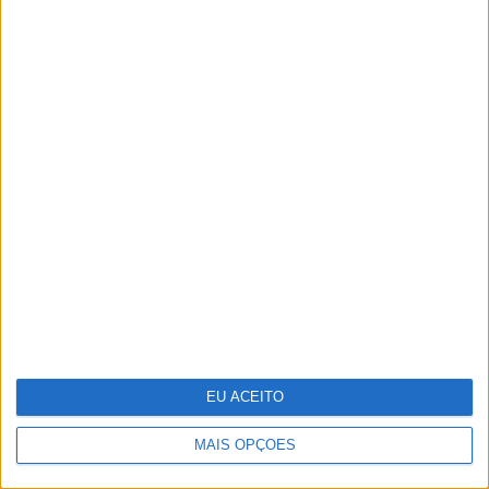
O futuro da energia é agora
EU ACEITO
MAIS OPÇÕES