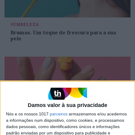
#EMBELEZA
Brumas. Um toque de frescura para a sua
pele
Damos valor à sua privacidade
Nós e os nossos 1017
parceiros
armazenamos e/ou acedemos
a informações num dispositivo, como cookies, e processamos
#EMBELEZA
dados pessoais, como identificadores únicos e informações
Unhas perfeitas: as melhores cores para o
padrão enviadas por um dispositivo para publicidade e