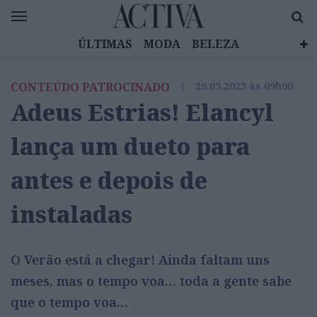
ÚLTIMAS
MODA
BELEZA
CELEBRIDADES
SAÚDE
LIFESTYLE
CONTEÚDO PATROCINADO
|
29.03.2023 às 09h00
EMOÇÕES
MULHERES INSPIRADORAS
Adeus Estrias! Elancyl
DIZ QUEM SABE
ACTIVA BRAND STUDIO
lança um dueto para
antes e depois de
instaladas
O Verão está a chegar! Ainda faltam uns
meses, mas o tempo voa… toda a gente sabe
que o tempo voa…