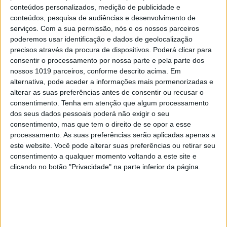
quase todo o ano.
conteúdos personalizados, medição de publicidade e
conteúdos, pesquisa de audiências e desenvolvimento de
serviços.
Com a sua permissão, nós e os nossos parceiros
Mas mesmo que não fosse pelo Verão, pelos
poderemos usar identificação e dados de geolocalização
biquínis e pelos vestidos esvoaçantes.
precisos através da procura de dispositivos. Poderá clicar para
consentir o processamento por nossa parte e pela parte dos
nossos 1019 parceiros, conforme descrito acima. Em
Por si, por nós todas, que mesmo que não sejamos
alternativa, pode aceder a informações mais pormenorizadas e
alterar as suas preferências antes de consentir ou recusar o
vistas, temos de gostar de nos ver e sentir bem.
consentimento.
Tenha em atenção que algum processamento
dos seus dados pessoais poderá não exigir o seu
Faça um plano, seja regular, aplique-se e trate de si
consentimento, mas que tem o direito de se opor a esse
processamento. As suas preferências serão aplicadas apenas a
e da sua pele, ajude-a a regenerar-se, a hidratar-se
este website. Você pode alterar suas preferências ou retirar seu
e sentir-se mais macia.
consentimento a qualquer momento voltando a este site e
clicando no botão "Privacidade" na parte inferior da página.
Abrace o seu corpo e cuide-o, com o Elancyl creme
prevenção estrias e o Elancyl gelcreme correção
intensiva anti-estrias!