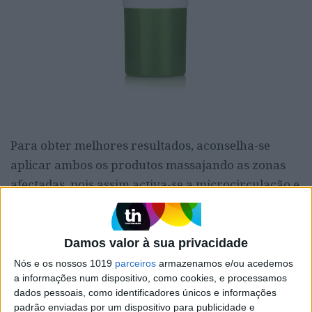
Para obter melhores resultados, aconselha-se
aplicar ambos os produtos massajando as zonas
afectadas, pois assim activa-se a microcirculação e
potencia-se o efeito dos cremes, ambos
apresentando uma textura suave, prática e
agradável.
Damos valor à sua privacidade
Nós e os nossos 1019
parceiros
armazenamos e/ou acedemos
a informações num dispositivo, como cookies, e processamos
O Verão está aí não tarda, sobretudo neste país de
dados pessoais, como identificadores únicos e informações
sol e praias maravilhosas e irresistíveis durante
padrão enviadas por um dispositivo para publicidade e