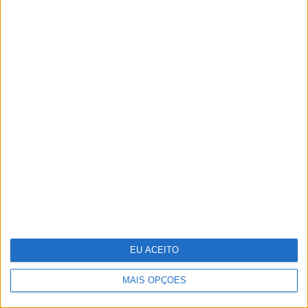
Novo implante do MIT evita
hipoglicémias fatais nos diabéticos
EU ACEITO
MAIS OPÇÕES