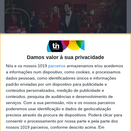
Damos valor à sua privacidade
CONTEÚDO PATROCINADO
Nós e os nossos 1019
parceiros
armazenamos e/ou acedemos
Valorize todos os momentos
a informações num dispositivo, como cookies, e processamos
dados pessoais, como identificadores únicos e informações
Descubra os novos coffrets Rituals, de diversos tamanhos e que
combinam alguns dos produtos mais icónicos da marca.
padrão enviadas por um dispositivo para publicidade e
conteúdos personalizados, medição de publicidade e
ACTIVA Brand Studio
conteúdos, pesquisa de audiências e desenvolvimento de
serviços.
Com a sua permissão, nós e os nossos parceiros
poderemos usar identificação e dados de geolocalização
precisos através da procura de dispositivos. Poderá clicar para
consentir o processamento por nossa parte e pela parte dos
nossos 1019 parceiros, conforme descrito acima. Em