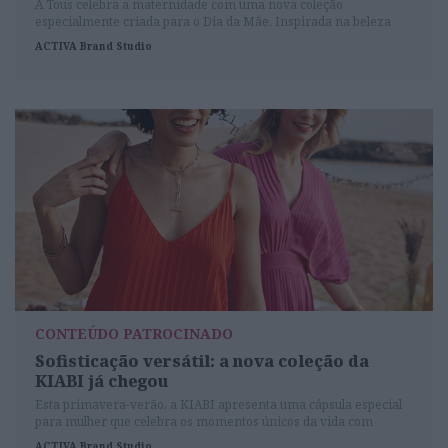
A Tous celebra a maternidade com uma nova coleção
especialmente criada para o Dia da Mãe. Inspirada na beleza
efémera das flores, estas são peças que unem esta faceta fugaz
ACTIVA Brand Studio
ao que é eterno, como a solidez do ouro, da prata e das pedras
preciosas, e claro, o amor de uma mãe.
CONTEÚDO PATROCINADO
Sofisticação versátil: a nova coleção da
KIABI já chegou
Esta primavera-verão, a KIABI apresenta uma cápsula especial
para mulher que celebra os momentos únicos da vida com
elegância, conforto e um olhar contemporâneo.
ACTIVA Brand Studio