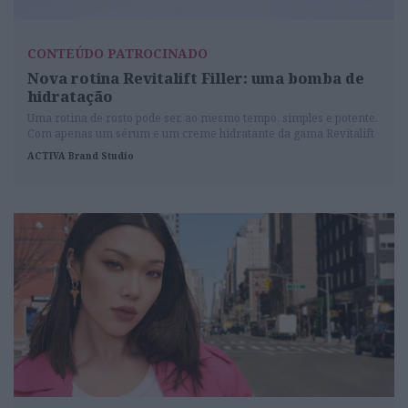
CONTEÚDO PATROCINADO
Nova rotina Revitalift Filler: uma bomba de
hidratação
Uma rotina de rosto pode ser, ao mesmo tempo, simples e potente.
Com apenas um sérum e um creme hidratante da gama Revitalift
Filler, da L’Oréal Paris, é possível ter uma pele hidratada e
ACTIVA Brand Studio
preenchida. Em uma hora, as rugas são visivelmente reduzidas
em 100% das mulheres.