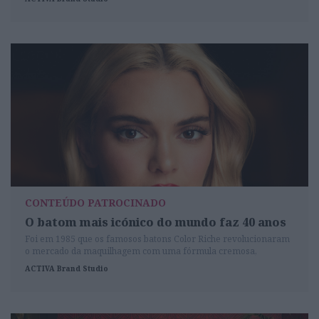
CONTEÚDO PATROCINADO
O batom mais icónico do mundo faz 40 anos
Foi em 1985 que os famosos batons Color Riche revolucionaram
o mercado da maquilhagem com uma fórmula cremosa,
hidratante e altamente pigmentada, numa embalagem luxuosa.
ACTIVA Brand Studio
40 anos depois ainda perdura esta herança de uma fórmula
inimitável. E isso é algo que merece ser celebrado.