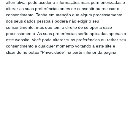
alternativa, pode aceder a informações mais pormenorizadas e
alterar as suas preferências antes de consentir ou recusar o
consentimento.
Tenha em atenção que algum processamento
dos seus dados pessoais poderá não exigir o seu
consentimento, mas que tem o direito de se opor a esse
processamento. As suas preferências serão aplicadas apenas a
este website. Você pode alterar suas preferências ou retirar seu
CONTEÚDO PATROCINADO
consentimento a qualquer momento voltando a este site e
Cuide da sua pele com bondade, escolha o
clicando no botão "Privacidade" na parte inferior da página.
bom karma
Aqui fica o convite para atrair o karma positivo com um ciclo de
bondade, incluindo três passos na sua rotina de bem-estar
pessoal: preparar, proteger e prolongar. Aceita?
ACTIVA Brand Studio