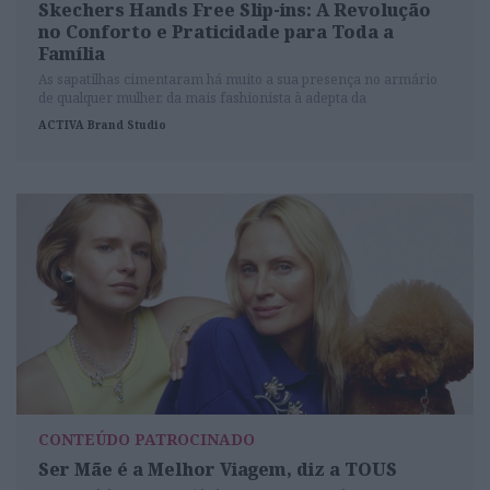
Skechers Hands Free Slip-ins: A Revolução
no Conforto e Praticidade para Toda a
Família
As sapatilhas cimentaram há muito a sua presença no armário
de qualquer mulher, da mais fashionista à adepta da
simplicidade. A Skechers é uma das marcas que agrada a quem
ACTIVA Brand Studio
se situa em qualquer um destes pólos e continua a inovar na
busca por oferecer o que é uma vantagem para todos: o conforto.
CONTEÚDO PATROCINADO
Ser Mãe é a Melhor Viagem, diz a TOUS