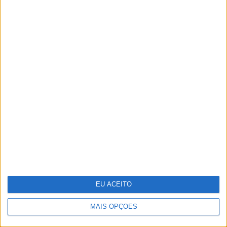
Técnico e Vinci Energies Portugal
apresentam novo Formula Student para
2025/2026
EU ACEITO
MAIS OPÇÕES