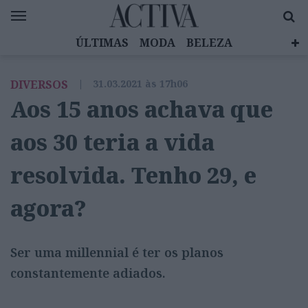
ÚLTIMAS
MODA
BELEZA
CELEBRIDADES
SAÚDE
LIFESTYLE
DIVERSOS
|
31.03.2021 às 17h06
EMOÇÕES
MULHERES INSPIRADORAS
Aos 15 anos achava que
DIZ QUEM SABE
ACTIVA BRAND STUDIO
aos 30 teria a vida
resolvida. Tenho 29, e
agora?
Ser uma millennial é ter os planos
constantemente adiados.