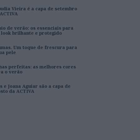
udia Vieira é a capa de setembro
 ACTIVA
io de verão: os essenciais para
look brilhante e protegido
umas. Um toque de frescura para
ua pele
as perfeitas: as melhores cores
ra o verão
s e Joana Aguiar são a capa de
osto da ACTIVA