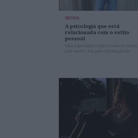
MODA
A psicologia que está
relacionada com o estilo
pessoal
Uma especialista explica como ser lemb
pela moda e não pela extravagância.