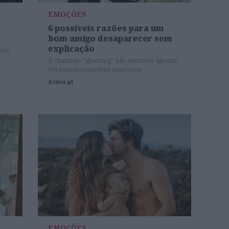
EMOÇÕES
6 possíveis razões para um
bom amigo desaparecer sem
explicação
ções
O chamado "ghosting" não acontece apenas
em relacionamentos amorosos.
Activa.pt
EMOÇÕES