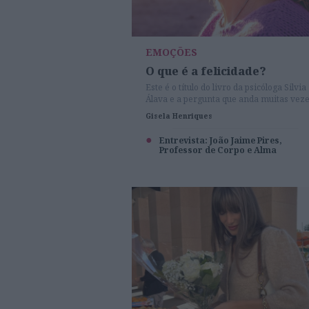
EMOÇÕES
O que é a felicidade?
Este é o título do livro da psicóloga Silvia
Álava e a pergunta que anda muitas vez
nas nossas cabeças. Por que desejamos
Gisela Henriques
tanto a felicidade e tantas vezes nos
sentimos frustrados por não conseguir
Entrevista: João Jaime Pires,
conquistá-la? Silvia Álava ajuda-nos a
Professor de Corpo e Alma
perceber melhor como podemos aprecia
(verdadeiramente) a vida e atingir o
equilíbrio e bem-estar emocional.