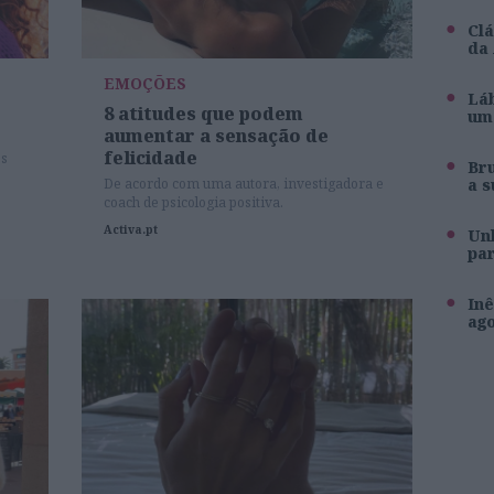
Clá
da
EMOÇÕES
Láb
8 atitudes que podem
um 
aumentar a sensação de
felicidade
es
Br
a s
De acordo com uma autora, investigadora e
coach de psicologia positiva.
mos
Activa.pt
Unh
pa
r
Inê
ag