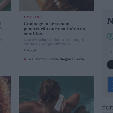
EMOÇÕES
i
Gouinage: o sexo sem
9
penetração que usa todos os
sentidos
se
É possível atingir o clímax só com toques,
carícias e tudo o que envolve os
preliminares.
Activa.pt
A sustentabilidade chegou ao sexo
ÚLT