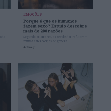
EMOÇÕES
Porque é que os humanos
fazem sexo? Estudo descobre
mais de 200 razões
rada
Segundo os autores, os resultados refutaram
muitos estereótipos de género.
Activa.pt