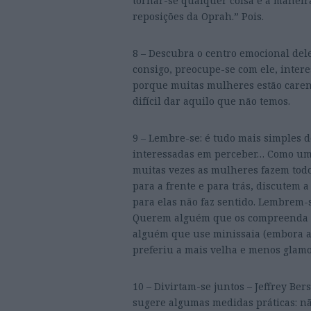
tornar-se qualquer coisa é a maneir
reposições da Oprah.” Pois.
8 – Descubra o centro emocional del
consigo, preocupe-se com ele, interess
porque muitas mulheres estão carent
difícil dar aquilo que não temos.
9 – Lembre-se: é tudo mais simples 
interessadas em perceber… Como u
muitas vezes as mulheres fazem todo 
para a frente e para trás, discutem 
para elas não faz sentido. Lembrem-
Querem alguém que os compreenda e
alguém que use minissaia (embora a
preferiu a mais velha e menos glamo
10 – Divirtam-se juntos – Jeffrey Ber
sugere algumas medidas práticas: nã