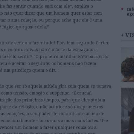
he faz sentir quando está com ele”, explica o
Inê
“Isto não quer dizer que um homem quer estar com
ag
tar numa relação, ou porque acha que ela é uma
 lógico que goste dela.”
+ VI
nho de ser eu a fazer tudo? Pois tem: segundo Carter,
as e comunicativas não é o forte da esmagadora
 fazê-lo sentir? “O primeiro mandamento para criar
m é aceitar o seguinte: os homens não fazem
é um psicólogo quem o diz…
o do que ser só aquela miúda gira com quem se tomava
como tensão, emoção e suspense. “É crucial
tração dos primeiros tempos, para que eles sintam
parte da relação, e não acontece só nos primeiros
suas emoções, o seu poder de comunicar e acima de
 emocionalmente são as suas armas mais fortes. Use-
nvencer um homem a fazer qualquer coisa ou a