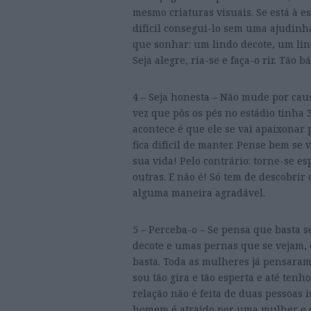
mesmo criaturas visuais. Se está à e
difícil consegui-lo sem uma ajudinha
que sonhar: um lindo decote, um lin
Seja alegre, ria-se e faça-o rir. Tão b
4 – Seja honesta – Não mude por caus
vez que pôs os pés no estádio tinha 
acontece é que ele se vai apaixonar 
fica difícil de manter. Pense bem se
sua vida! Pelo contrário: torne-se e
outras. E não é! Só tem de descobrir 
alguma maneira agradável.
5 – Perceba-o – Se pensa que basta s
decote e umas pernas que se vejam, e
basta. Toda as mulheres já pensaram
sou tão gira e tão esperta e até ten
relação não é feita de duas pessoas
homem é atraído por uma mulher e q