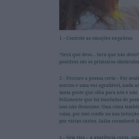
1 – Controle as emoções negativas
“Será que devo… Será que não devo?
positivas são os primeiros obstáculos
2 – Procure a pessoa certa – Por mui
sorriso e uma voz agradável, nada adi
tanta gente que olha para nós e não n
Felizmente que há toneladas de pess
isso não desanime. Uma coisa também
coisa, por isso confie na sua intuiç
por várias razões. Saiba reconhecê-l
3 – Seja gira – A aparência conta, si