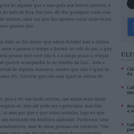
spera de alguém que a ame pela sua beleza interior, é
 do lado de fora. Por isso, dê-lhe qualquer coisa com
do sorriso, uma voz que lhe apetece ouvir mais vezes.
ásico quanto isto.
a dele: se lhe disser que adora futebol mas a última
3 anos e passou o tempo a dormir ao colo do pai, o que
ÚLT
pela pessoa que você não é, e a longo prazo a relação
 vai querer acompanhá-lo ao Estádio da Luz… toda a
Clá
special de alguma maneira, mostre que não é igual às
da
como. P.S.: Convém que não seja igual às outras de
Láb
um 
er gira e ter um lindo sorriso, um ainda mais lindo
ngana-se. Isso até pode ser o princípio, mas não
Br
a s
: ‘ai mas por que é que estou sozinha, logo eu que
ho um mestrado em biofísica aplicada’. Problema: uma
Unh
 isoladamente, mas de duas pessoas em contacto. “Um
pa
uer estar com ela não por causa da suas muitas