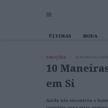
ÚLTIMAS
MODA
MULHERES IN
EMOÇÕES
|
12.09.2014 às 11h0
10 Maneira
em Si
Ainda não encontrou o home
completo para estar prepar