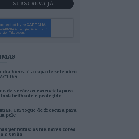
SUBSCREVA JÁ
IMAS
udia Vieira é a capa de setembro
 ACTIVA
io de verão: os essenciais para
look brilhante e protegido
umas. Um toque de frescura para
ua pele
as perfeitas: as melhores cores
ra o verão