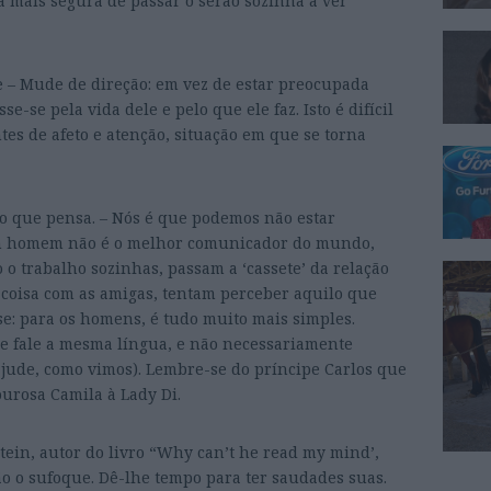
a mais segura de passar o serão sozinha a ver
e – Mude de direção: em vez de estar preocupada
e-se pela vida dele e pelo que ele faz. Isto é difícil
es de afeto e atenção, situação em que se torna
do que pensa. – Nós é que podemos não estar
m homem não é o melhor comunicador do mundo,
o trabalho sozinhas, passam a ‘cassete’ da relação
a coisa com as amigas, tentam perceber aquilo que
se: para os homens, é tudo muito mais simples.
 fale a mesma língua, e não necessariamente
jude, como vimos). Lembre-se do príncipe Carlos que
urosa Camila à Lady Di.
stein, autor do livro “Why can’t he read my mind’,
o o sufoque. Dê-lhe tempo para ter saudades suas.