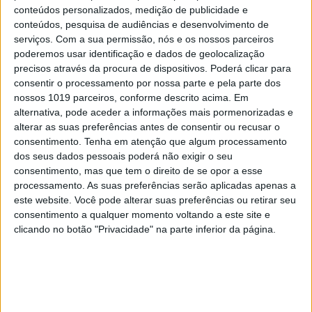
conteúdos personalizados, medição de publicidade e
O QUE É QUE UM “ORGASMO DE PELE” PODE DIZER
conteúdos, pesquisa de audiências e desenvolvimento de
SOBRE SI?
serviços.
Com a sua permissão, nós e os nossos parceiros
poderemos usar identificação e dados de geolocalização
precisos através da procura de dispositivos. Poderá clicar para
O QUE ACONTECE QUANDO UMA MULHER TEM UM
consentir o processamento por nossa parte e pela parte dos
ORGASMO?
nossos 1019 parceiros, conforme descrito acima. Em
alternativa, pode aceder a informações mais pormenorizadas e
QUATRO REAÇÕES INUSITADAS QUE O CORPO
alterar as suas preferências antes de consentir ou recusar o
consentimento.
Tenha em atenção que algum processamento
PODE TER APÓS O ORGASMO
dos seus dados pessoais poderá não exigir o seu
consentimento, mas que tem o direito de se opor a esse
processamento. As suas preferências serão aplicadas apenas a
este website. Você pode alterar suas preferências ou retirar seu
consentimento a qualquer momento voltando a este site e
clicando no botão "Privacidade" na parte inferior da página.
PALAVRAS-CHAVE
comportamento
orgasmo
sexo