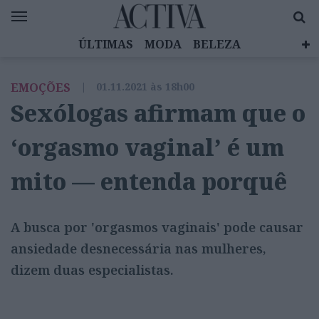
ÚLTIMAS
MODA
BELEZA
CELEBRIDADES
SAÚDE
LIFESTYLE
EMOÇÕES
|
01.11.2021 às 18h00
EMOÇÕES
MULHERES INSPIRADORAS
Sexólogas afirmam que o
DIZ QUEM SABE
ACTIVA BRAND STUDIO
‘orgasmo vaginal’ é um
mito — entenda porquê
A busca por 'orgasmos vaginais' pode causar
ansiedade desnecessária nas mulheres,
dizem duas especialistas.