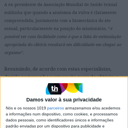
A ex-presidente da Associação Mundial de Saúde Sexual
sublinha que quando a anatomia da vulva é claramente
compreendida, juntamente com a biomecânica do ato
sexual, particularmente na posição do missionário, “
é
possível ver com facilidade como é que a falta de estimulação
apropriada do clitóris resultará em dificuldade em chegar ao
orgasmo”.
Resumindo, de acordo com estas especialistas,
devido ao tamanho e expansão reais do clitóris, a
razão dos orgasmos vaginais (penetrativos é nada
mais nada menos que este órgão erétil do aparelho
Damos valor à sua privacidade
genital feminino.
Nós e os nossos 1019
parceiros
armazenamos e/ou acedemos
a informações num dispositivo, como cookies, e processamos
dados pessoais, como identificadores únicos e informações
RELACIONADOS
padrão enviadas por um dispositivo para publicidade e