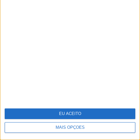
25 peças para receber a primavera em
casa
EU ACEITO
MAIS OPÇÕES