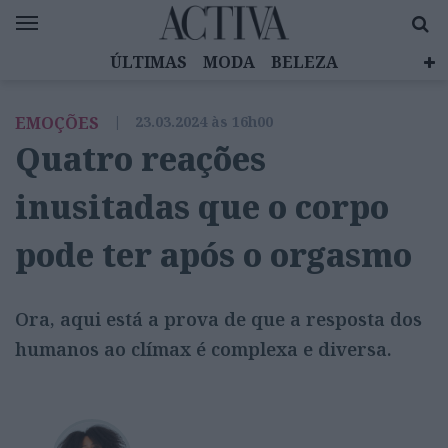
ÚLTIMAS
MODA
BELEZA
CELEBRIDADES
SAÚDE
LIFESTYLE
EMOÇÕES
|
23.03.2024 às 16h00
EMOÇÕES
MULHERES INSPIRADORAS
Quatro reações
DIZ QUEM SABE
ACTIVA BRAND STUDIO
inusitadas que o corpo
pode ter após o orgasmo
Ora, aqui está a prova de que a resposta dos
humanos ao clímax é complexa e diversa.