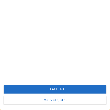
O grande negócio dos centros de dados
EU ACEITO
MAIS OPÇÕES