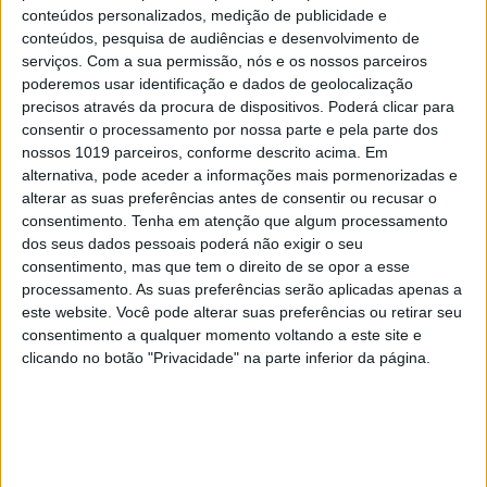
conteúdos personalizados, medição de publicidade e
trabalho doido. O que é facto é que todos os alunos
conteúdos, pesquisa de audiências e desenvolvimento de
gostavam dele. Ele dava o que vinha no programa
serviços.
Com a sua permissão, nós e os nossos parceiros
poderemos usar identificação e dados de geolocalização
e o que não vinha, estimulava os miúdos para não
precisos através da procura de dispositivos. Poderá clicar para
se deixarem adormecer à sombra da bananeira.”
consentir o processamento por nossa parte e pela parte dos
nossos 1019 parceiros, conforme descrito acima. Em
alternativa, pode aceder a informações mais pormenorizadas e
alterar as suas preferências antes de consentir ou recusar o
O oposto também havia, pois havia: “Lembro-me
consentimento.
Tenha em atenção que algum processamento
de um que tinha o seguinte método: todas as
dos seus dados pessoais poderá não exigir o seu
semanas os alunos votavam no mais mal
consentimento, mas que tem o direito de se opor a esse
processamento. As suas preferências serão aplicadas apenas a
comportado, e esse era castigado! Era
este website. Você pode alterar suas preferências ou retirar seu
absolutamente pidesco! Entretanto, os miúdos,
consentimento a qualquer momento voltando a este site e
para se safarem, juntaram-se e, às tantas, a
clicando no botão "Privacidade" na parte inferior da página.
‘vencedora’ foi a sossegadinha da turma, que não
fazia mal a uma mosca. [ri] Coitadinha, deve ter
sido a surpresa da vida dela!” E qual é o papel de
uma mãe nestes casos? “Ainda lhes disse, juntem-se