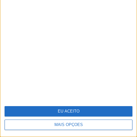
Deus, intuição e Rock and Roll
EU ACEITO
MAIS OPÇÕES