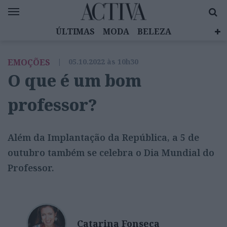
ÚLTIMAS
MODA
BELEZA
CELEBRIDADES
SAÚDE
LIFESTYLE
EMOÇÕES
|
05.10.2022 às 10h30
EMOÇÕES
MULHERES INSPIRADORAS
O que é um bom
DIZ QUEM SABE
ACTIVA BRAND STUDIO
professor?
Além da Implantação da República, a 5 de
outubro também se celebra o Dia Mundial do
Professor.
Catarina Fonseca