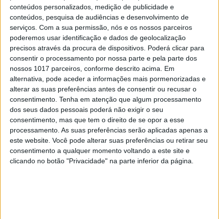
conteúdos personalizados, medição de publicidade e
conteúdos, pesquisa de audiências e desenvolvimento de
LIFESTYLE
serviços.
Com a sua permissão, nós e os nossos parceiros
Fim de Ano: 4 apps de fotografia essenciais
poderemos usar identificação e dados de geolocalização
precisos através da procura de dispositivos. Poderá clicar para
consentir o processamento por nossa parte e pela parte dos
nossos 1017 parceiros, conforme descrito acima. Em
alternativa, pode aceder a informações mais pormenorizadas e
alterar as suas preferências antes de consentir ou recusar o
consentimento.
Tenha em atenção que algum processamento
dos seus dados pessoais poderá não exigir o seu
consentimento, mas que tem o direito de se opor a esse
processamento. As suas preferências serão aplicadas apenas a
este website. Você pode alterar suas preferências ou retirar seu
consentimento a qualquer momento voltando a este site e
clicando no botão "Privacidade" na parte inferior da página.
LIFESTYLE
6 apps para dar vida nova à sua casa