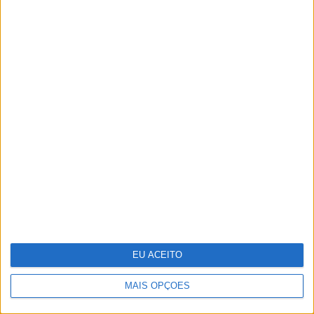
Jornalistas Nelma Serpa Pinto e João
Póvoa Marinheiro casaram-se no Porto
EU ACEITO
MAIS OPÇÕES