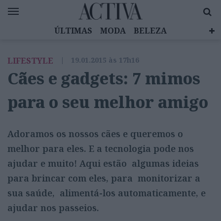
ÚLTIMAS
MODA
BELEZA
CELEBRIDADES
SAÚDE
LIFESTYLE
LIFESTYLE
|
19.01.2015 às 17h16
EMOÇÕES
MULHERES INSPIRADORAS
Cães e gadgets: 7 mimos
DIZ QUEM SABE
ACTIVA BRAND STUDIO
para o seu melhor amigo
Adoramos os nossos cães e queremos o
melhor para eles. E a tecnologia pode nos
ajudar e muito! Aqui estão algumas ideias
para brincar com eles, para monitorizar a
sua saúde, alimentá-los automaticamente, e
ajudar nos passeios.