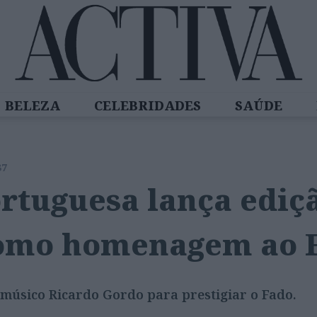
BELEZA
CELEBRIDADES
SAÚDE
SPIRADORAS
DIZ QUEM SABE
ACTIVA
37
tuguesa lança ediçã
como homenagem ao 
o músico Ricardo Gordo para prestigiar o Fado.