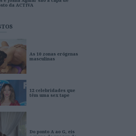
s e Joana Aguiar são a capa de
osto da ACTIVA
STOS
As 10 zonas erógenas
masculinas
12 celebridades que
têm uma sex tape
Do ponto A ao G, eis