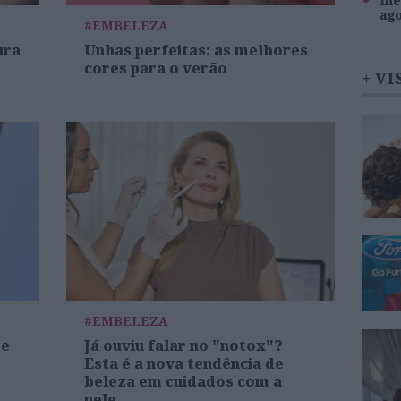
Inê
ag
#EMBELEZA
ura
Unhas perfeitas: as melhores
cores para o verão
+ VI
#EMBELEZA
re
Já ouviu falar no "notox"?
Esta é a nova tendência de
beleza em cuidados com a
pele.