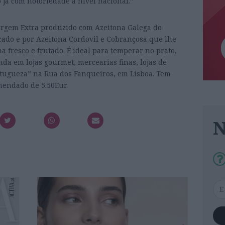
 já com notoriedade a nível nacional.”
Virgem Extra produzido com Azeitona Galega do
cado e por Azeitona Cordovil e Cobrançosa que lhe
fresco e frutado. É ideal para temperar no prato,
nda em lojas gourmet, mercearias finas, lojas de
rtugueza” na Rua dos Fanqueiros, em Lisboa. Tem
endado de 5.50Eur.