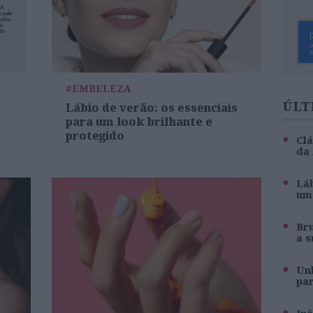
#EMBELEZA
ÚLT
Lábio de verão: os essenciais
para um look brilhante e
protegido
Clá
da
Láb
um 
Br
a s
Unh
pa