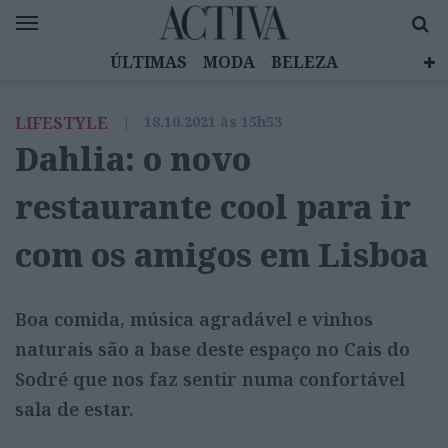
ÚLTIMAS
MODA
BELEZA
CELEBRIDADES
SAÚDE
LIFESTYLE
LIFESTYLE
|
18.10.2021 às 15h53
EMOÇÕES
MULHERES INSPIRADORAS
Dahlia: o novo
DIZ QUEM SABE
ACTIVA BRAND STUDIO
restaurante cool para ir
com os amigos em Lisboa
Boa comida, música agradável e vinhos
naturais são a base deste espaço no Cais do
Sodré que nos faz sentir numa confortável
sala de estar.