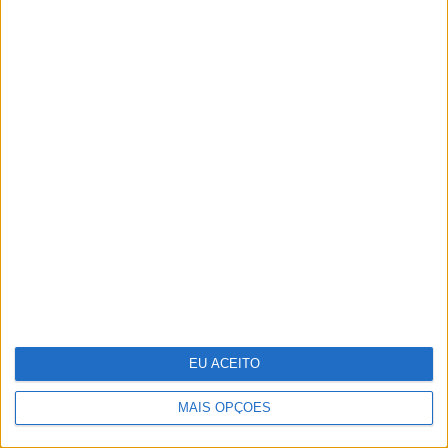
Sede da PIDE, o último bastião do
Estado Novo
EU ACEITO
Luciana Abreu de parabéns: 38 anos em
38 fotos!
MAIS OPÇÕES