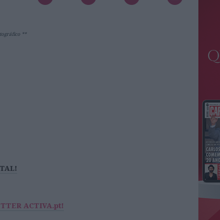
tográfico **
ITAL!
ETTER ACTIVA.pt!