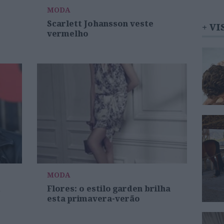
MODA
Scarlett Johansson veste
+ VI
vermelho
MODA
m
Flores: o estilo garden brilha
esta primavera-verão