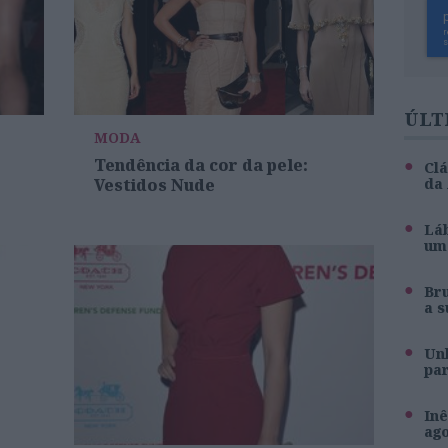
ÚLT
MODA
Tendência da cor da pele:
Clá
Vestidos Nude
da
Láb
um 
Br
a s
Unh
pa
Inê
ag