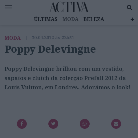
ÚLTIMAS
MODA
BELEZA
CELEBRIDADES
SAÚDE
LIFESTYLE
MODA
|
30.04.2012 às 22h51
EMOÇÕES
MULHERES INSPIRADORAS
Poppy Delevingne
DIZ QUEM SABE
ACTIVA BRAND STUDIO
Poppy Delevingne brilhou com um vestido,
sapatos e clutch da colecção Prefall 2012 da
Louis Vuitton, em Londres. Adorámos o look!