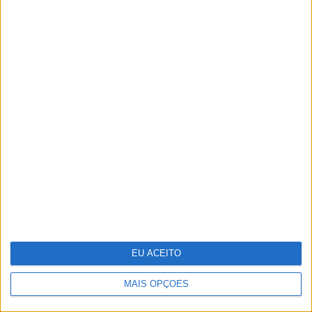
nossos pais?"
Os 125 segredos que já passaram pela
“Casa dos Segredos” em Portugal
EU ACEITO
MAIS OPÇÕES