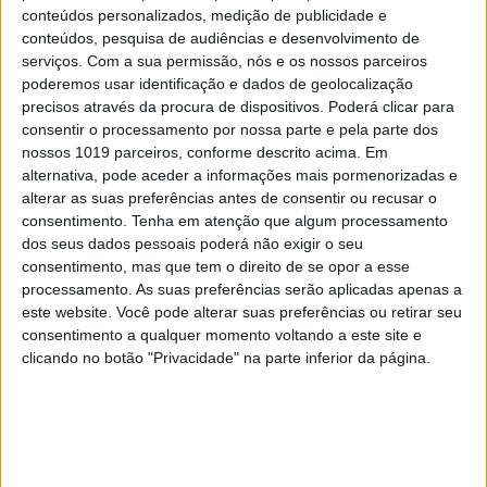
DIVERSOS
conteúdos personalizados, medição de publicidade e
conteúdos, pesquisa de audiências e desenvolvimento de
Os aliados para uma skincare de verão
perfeita
serviços.
Com a sua permissão, nós e os nossos parceiros
poderemos usar identificação e dados de geolocalização
precisos através da procura de dispositivos. Poderá clicar para
consentir o processamento por nossa parte e pela parte dos
nossos 1019 parceiros, conforme descrito acima. Em
alternativa, pode aceder a informações mais pormenorizadas e
alterar as suas preferências antes de consentir ou recusar o
consentimento.
Tenha em atenção que algum processamento
dos seus dados pessoais poderá não exigir o seu
consentimento, mas que tem o direito de se opor a esse
processamento. As suas preferências serão aplicadas apenas a
este website. Você pode alterar suas preferências ou retirar seu
consentimento a qualquer momento voltando a este site e
clicando no botão "Privacidade" na parte inferior da página.
#EMBELEZA
Já ouviu falar no "notox"? Esta é a nova
tendência de beleza em cuidados com a pele.