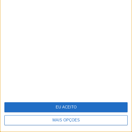
Não perca na CARAS: tudo sobre o
casamento de Catarina, filha de António
Costa, com João Rodrigues
EU ACEITO
MAIS OPÇÕES
Guia de essenciais de viagem para a sua