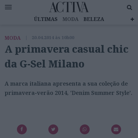
ÚLTIMAS
MODA
BELEZA
CELEBRIDADES
SAÚDE
LIFESTYLE
MODA
|
20.04.2014 às 10h00
EMOÇÕES
MULHERES INSPIRADORAS
A primavera casual chic
DIZ QUEM SABE
ACTIVA BRAND STUDIO
da G-Sel Milano
A marca italiana apresenta a sua coleção de
primavera-verão 2014, 'Denim Summer Style'.