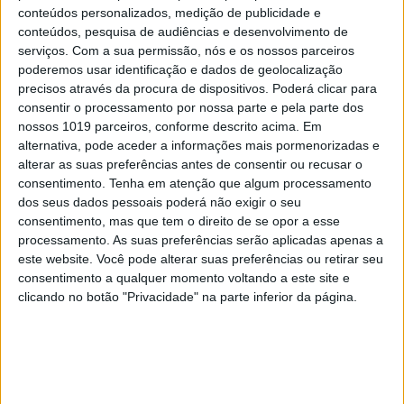
conteúdos personalizados, medição de publicidade e
conteúdos, pesquisa de audiências e desenvolvimento de
serviços.
Com a sua permissão, nós e os nossos parceiros
poderemos usar identificação e dados de geolocalização
#EMBELEZA
precisos através da procura de dispositivos. Poderá clicar para
Já ouviu falar no "notox"? Esta é a nova
consentir o processamento por nossa parte e pela parte dos
tendência de beleza em cuidados com a pele.
nossos 1019 parceiros, conforme descrito acima. Em
alternativa, pode aceder a informações mais pormenorizadas e
alterar as suas preferências antes de consentir ou recusar o
consentimento.
Tenha em atenção que algum processamento
dos seus dados pessoais poderá não exigir o seu
consentimento, mas que tem o direito de se opor a esse
processamento. As suas preferências serão aplicadas apenas a
este website. Você pode alterar suas preferências ou retirar seu
consentimento a qualquer momento voltando a este site e
clicando no botão "Privacidade" na parte inferior da página.
DIVERSOS
Refeições leves, nutritivas e saborosas a