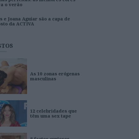
ra o verão
s e Joana Aguiar são a capa de
osto da ACTIVA
STOS
As 10 zonas erógenas
masculinas
12 celebridades que
têm uma sex tape
8 factos curiosos