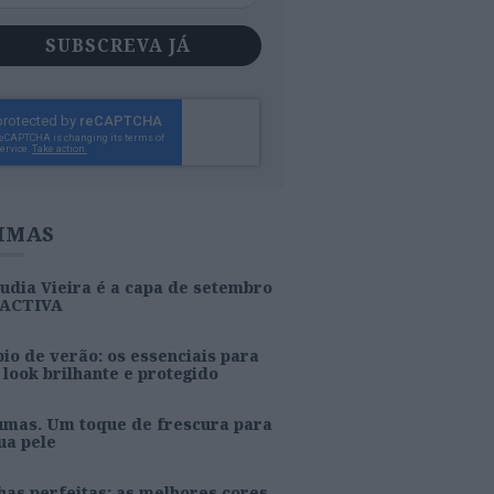
SUBSCREVA JÁ
IMAS
udia Vieira é a capa de setembro
 ACTIVA
io de verão: os essenciais para
look brilhante e protegido
umas. Um toque de frescura para
ua pele
as perfeitas: as melhores cores