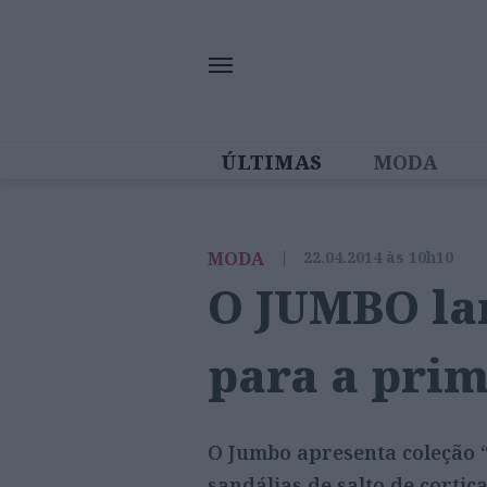
ÚLTIMAS
MODA
MULHERES IN
MODA
|
22.04.2014 às 10h10
O JUMBO la
para a pri
O Jumbo apresenta coleção 
sandálias de salto de cortiç