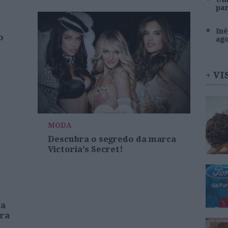
pa
Inê
o
ag
+ VI
MODA
Descubra o segredo da marca
Victoria’s Secret!
 a
ara