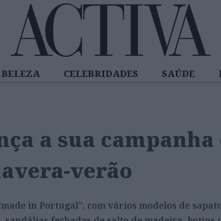
BELEZA
CELEBRIDADES
SAÚDE
SPIRADORAS
DIZ QUEM SABE
ACTIVA
nça a sua campanha 
mavera-verão
“made in Portugal”, com vários modelos de sapat
a, sandálias fechadas de salto de madeira, botins 