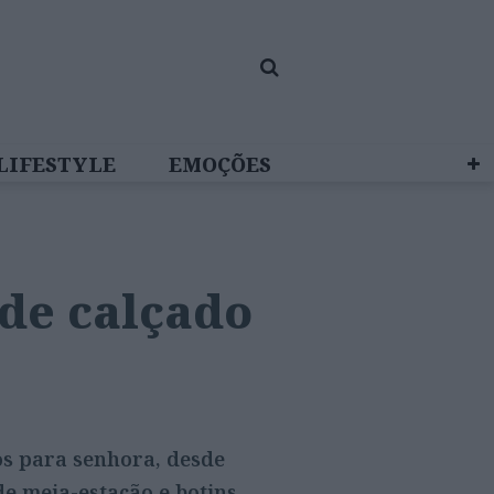
LIFESTYLE
EMOÇÕES
 BRAND STUDIO
de calçado
os para senhora, desde
de meia-estação e botins