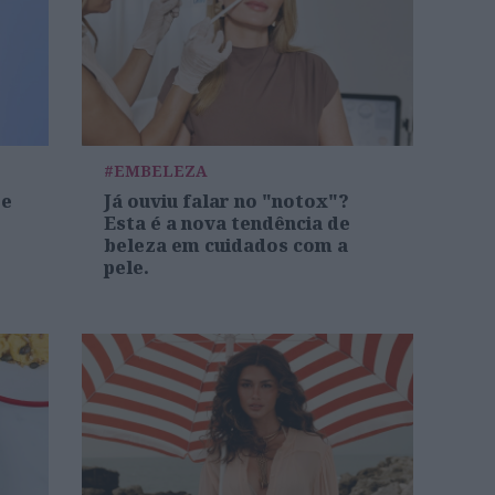
#EMBELEZA
re
Já ouviu falar no "notox"?
Esta é a nova tendência de
beleza em cuidados com a
pele.