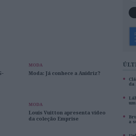
ÚLT
MODA
G-
Moda: Já conhece a Anidriz?
Clá
da
Láb
um 
MODA
Louis Vuitton apresenta vídeo
Br
da coleção Emprise
a s
Unh