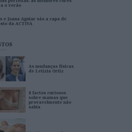
as perfeitas: as melhores cores
ra o verão
s e Joana Aguiar são a capa de
osto da ACTIVA
STOS
As mudanças físicas
de Letizia Ortiz
8 factos curiosos
sobre mamas que
provavelmente não
sabia