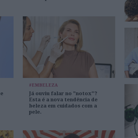
#EMBELEZA
re
Já ouviu falar no "notox"?
Esta é a nova tendência de
beleza em cuidados com a
pele.