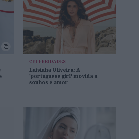
CELEBRIDADES
e
Luisinha Oliveira: A
e
'portuguese girl' movida a
sonhos e amor