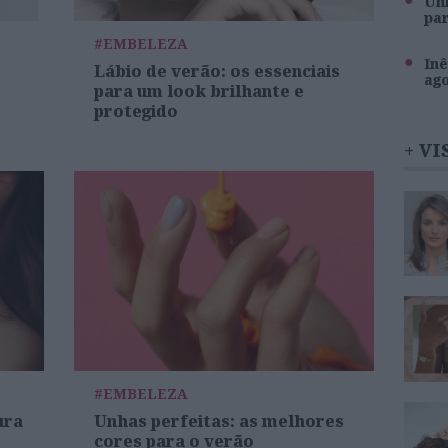
Unh
pa
#EMBELEZA
Inê
Lábio de verão: os essenciais
ag
para um look brilhante e
protegido
+ VI
#EMBELEZA
ura
Unhas perfeitas: as melhores
cores para o verão