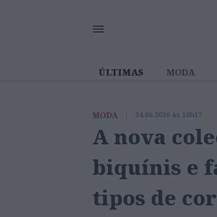
ÚLTIMAS
MODA
MULHERES IN
MODA
|
24.06.2020 às 10h17
A nova col
biquínis e 
tipos de co