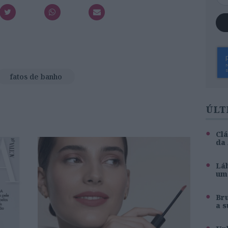
fatos de banho
ÚLT
Clá
da
Láb
um 
Br
a s