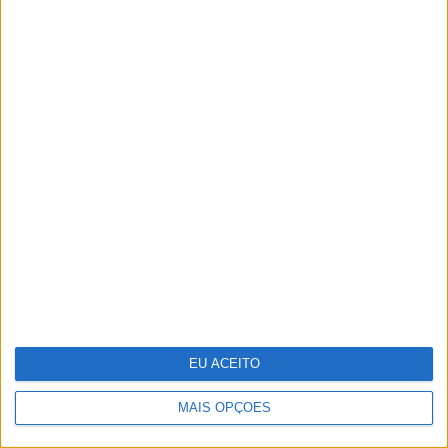
O "look" de Letizia no reencontro com a
filha em Marín
Do Liberation Day ao Acordo de Genebra
– O que se segue?
EU ACEITO
MAIS OPÇÕES