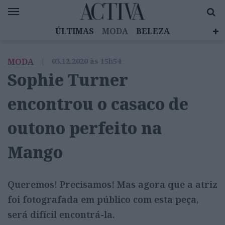
ÚLTIMAS
MODA
BELEZA
CELEBRIDADES
SAÚDE
LIFESTYLE
MODA
|
03.12.2020 às 15h54
EMOÇÕES
MULHERES INSPIRADORAS
Sophie Turner
DIZ QUEM SABE
ACTIVA BRAND STUDIO
encontrou o casaco de
outono perfeito na
Mango
Queremos! Precisamos! Mas agora que a atriz
foi fotografada em público com esta peça,
será difícil encontrá-la.