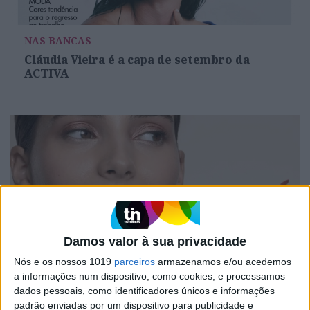
NAS BANCAS
Cláudia Vieira é a capa de setembro da
ACTIVA
Damos valor à sua privacidade
Nós e os nossos 1019
parceiros
armazenamos e/ou acedemos
#EMBELEZA
a informações num dispositivo, como cookies, e processamos
Lábio de verão: os essenciais para um look
dados pessoais, como identificadores únicos e informações
brilhante e protegido
padrão enviadas por um dispositivo para publicidade e