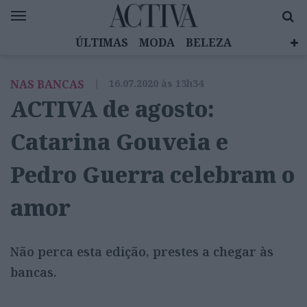
ÚLTIMAS
MODA
BELEZA
CELEBRIDADES
SAÚDE
LIFESTYLE
NAS BANCAS
|
16.07.2020 às 13h34
EMOÇÕES
MULHERES INSPIRADORAS
ACTIVA de agosto:
DIZ QUEM SABE
ACTIVA BRAND STUDIO
Catarina Gouveia e
Pedro Guerra celebram o
amor
Não perca esta edição, prestes a chegar às
bancas.