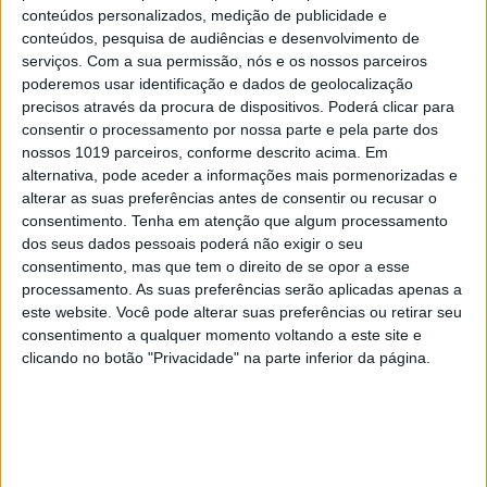
Refeições leves, nutritivas e saborosas a
conteúdos personalizados, medição de publicidade e
qualquer hora e com vista sobre o mar?
conteúdos, pesquisa de audiências e desenvolvimento de
Conheça o novo espaço
serviços.
Com a sua permissão, nós e os nossos parceiros
poderemos usar identificação e dados de geolocalização
precisos através da procura de dispositivos. Poderá clicar para
consentir o processamento por nossa parte e pela parte dos
nossos 1019 parceiros, conforme descrito acima. Em
alternativa, pode aceder a informações mais pormenorizadas e
alterar as suas preferências antes de consentir ou recusar o
consentimento.
Tenha em atenção que algum processamento
dos seus dados pessoais poderá não exigir o seu
consentimento, mas que tem o direito de se opor a esse
processamento. As suas preferências serão aplicadas apenas a
este website. Você pode alterar suas preferências ou retirar seu
consentimento a qualquer momento voltando a este site e
clicando no botão "Privacidade" na parte inferior da página.
CELEBRIDADES
Luisinha Oliveira: A 'portuguese girl' movida
a sonhos e amor