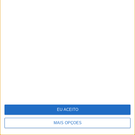
Gala especial de Natal de 'A Tua Cara
Não Me é Estranha'
EU ACEITO
MAIS OPÇÕES