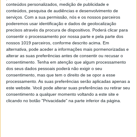
mais complexo.”
conteúdos personalizados, medição de publicidade e
conteúdos, pesquisa de audiências e desenvolvimento de
serviços.
Com a sua permissão, nós e os nossos parceiros
poderemos usar identificação e dados de geolocalização
A revista ACTIVA elege anualmente as Mulheres
precisos através da procura de dispositivos. Poderá clicar para
Inspiradoras que se destacaram nas seguintes
consentir o processamento por nossa parte e pela parte dos
nossos 1019 parceiros, conforme descrito acima. Em
áreas: Artes, Ciência, Desporto, Negócios,
alternativa, pode aceder a informações mais pormenorizadas e
Solidariedade e Sustentabilidade. É, ainda,
alterar as suas preferências antes de consentir ou recusar o
atribuído o Prémio Carreira. Este já é o quinto ano
consentimento.
Tenha em atenção que algum processamento
dos seus dados pessoais poderá não exigir o seu
em que o Prémio é atribuído, numa cerimónia que
consentimento, mas que tem o direito de se opor a esse
decorreu na Academia das Ciências de Lisboa. O
processamento. As suas preferências serão aplicadas apenas a
júri é constituído por
Conceição Zagalo
,
Luís
este website. Você pode alterar suas preferências ou retirar seu
consentimento a qualquer momento voltando a este site e
Marques Mendes
,
Mafalda Anjos
,
Maria de
clicando no botão "Privacidade" na parte inferior da página.
Belém Roseira
e, ainda, pela diretora da revista
ACTIVA,
Natalina de Almeida
. Recorde-se que em
2021 a vencedora na categoria ‘Negócios’ foi Joana
Rafael, antiga aluna do Técnico e cofundadora da