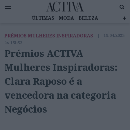
ÚLTIMAS
MODA
BELEZA
CELEBRIDADES
SAÚDE
LIFESTYLE
PRÉMIOS MULHERES INSPIRADORAS
|
19.04.2023
EMOÇÕES
MULHERES INSPIRADORAS
às 15h52
DIZ QUEM SABE
ACTIVA BRAND STUDIO
Prémios ACTIVA
Mulheres Inspiradoras:
Clara Raposo é a
vencedora na categoria
Negócios