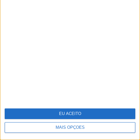
Stella McCartney: designer distinguida na
Nat Gala
EU ACEITO
MAIS OPÇÕES