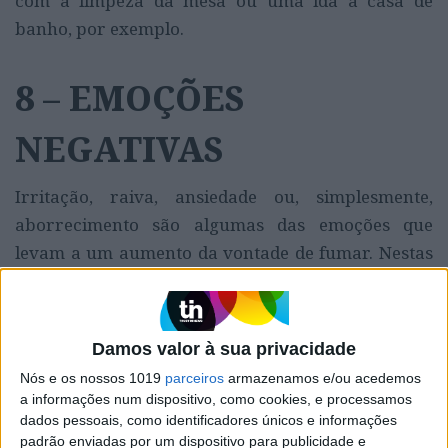
com a limpeza da mesa ou uma ida à casa de
banho, por exemplo.
8 – EMOÇÕES
NEGATIVAS
Irritação, raiva, ansiedade ou, simplesmente,
aborrecimento são algumas das emoções que
levam a um aumento da vontade de fumar. Nestas
situações, apoie-se em amigos ou familiares,
desabafe e foque-se em todos os benefícios que não
fumar lhe trará. E, claro, sempre que possível,
Damos valor à sua privacidade
tente distrair-se de alguma forma – a música pode
Nós e os nossos 1019
parceiros
armazenamos e/ou acedemos
ajudar.
a informações num dispositivo, como cookies, e processamos
dados pessoais, como identificadores únicos e informações
padrão enviadas por um dispositivo para publicidade e