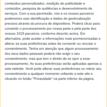
9 – AMIGOS/
conteúdos personalizados, medição de publicidade e
conteúdos, pesquisa de audiências e desenvolvimento de
FAMILIARES
serviços.
Com a sua permissão, nós e os nossos parceiros
poderemos usar identificação e dados de geolocalização
precisos através da procura de dispositivos. Poderá clicar para
FUMADORES
consentir o processamento por nossa parte e pela parte dos
nossos 1019 parceiros, conforme descrito acima. Em
Aqui, a comunicação é essencial. Aqueles que
alternativa, pode aceder a informações mais pormenorizadas e
alterar as suas preferências antes de consentir ou recusar o
realmente compreenderem os seus motivos, irão
consentimento.
Tenha em atenção que algum processamento
fazer de tudo para que não se desvie do seu
dos seus dados pessoais poderá não exigir o seu
caminho. Se for mesmo difícil para si estar na sua
consentimento, mas que tem o direito de se opor a esse
processamento. As suas preferências serão aplicadas apenas a
presença enquanto fumam, explique-lhes a
este website. Você pode alterar suas preferências ou retirar seu
situação e, juntos, procurem a melhor solução.
consentimento a qualquer momento voltando a este site e
clicando no botão "Privacidade" na parte inferior da página.
10 – PÓS-SEXO
Fale com o seu companheiro. Se ele não for