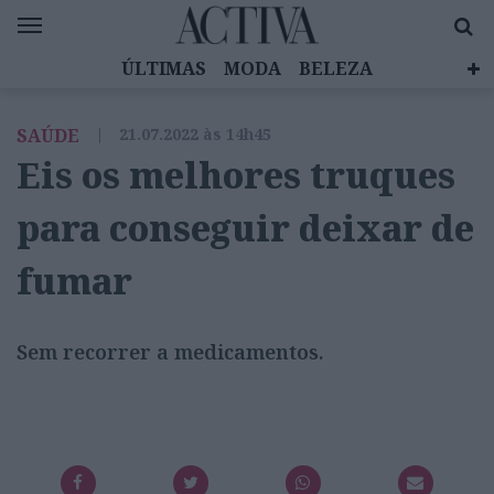
ÚLTIMAS
MODA
BELEZA
CELEBRIDADES
SAÚDE
LIFESTYLE
SAÚDE
|
21.07.2022 às 14h45
EMOÇÕES
MULHERES INSPIRADORAS
Eis os melhores truques
DIZ QUEM SABE
ACTIVA BRAND STUDIO
para conseguir deixar de
fumar
Sem recorrer a medicamentos.