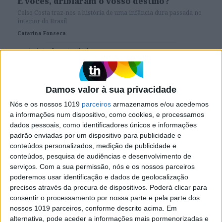
E vocês, driblaram o vosso destino?
Celso Costa traz-nos a história de uma infância dura passada no
interior do Brasil
Catarina Fonseca
A vista do outro lado
Damos valor à sua privacidade
Nós e os nossos 1019
parceiros
armazenamos e/ou acedemos
SITES DO GRUPO TRUST IN NEWS
a informações num dispositivo, como cookies, e processamos
dados pessoais, como identificadores únicos e informações
padrão enviadas por um dispositivo para publicidade e
conteúdos personalizados, medição de publicidade e
Visão
Holofote
conteúdos, pesquisa de audiências e desenvolvimento de
serviços.
Com a sua permissão, nós e os nossos parceiros
poderemos usar identificação e dados de geolocalização
Caras
Caras Decoração
precisos através da procura de dispositivos. Poderá clicar para
consentir o processamento por nossa parte e pela parte dos
nossos 1019 parceiros, conforme descrito acima. Em
Exame
Exame Informática
alternativa, pode aceder a informações mais pormenorizadas e