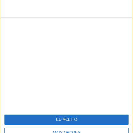
TERMOS DE UTILIZAÇÃO
POLÍTICA DE PRIVACIDADE
POLÍTICA DE COOKIES
PUBLICIDADE
FICHA TÉCNICA
ESTATUTO EDITORIAL
Copyright © Trust in News. Todos os direitos reservados.
EU ACEITO
MAIS OPÇÕES