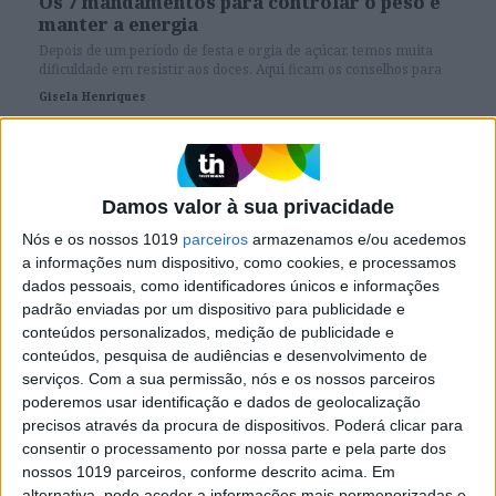
Os 7 mandamentos para controlar o peso e
manter a energia
Depois de um período de festa e orgia de açúcar, temos muita
dificuldade em resistir aos doces. Aqui ficam os conselhos para
seguir no dia a dia da deusa da glicose do Instagram, aka Glucose
Gisela Henriques
Goddess. Segundo ela, pondo em prática este truques evita que
tenha picos de açúcar no sangue, pode comer o que mais gosta,
Menu da semana: receitas à prova de ataques de fome
perder ou controlar o peso e estar com energia.
Damos valor à sua privacidade
Nós e os nossos 1019
parceiros
armazenamos e/ou acedemos
a informações num dispositivo, como cookies, e processamos
SITES DO GRUPO TRUST IN NEWS
dados pessoais, como identificadores únicos e informações
padrão enviadas por um dispositivo para publicidade e
conteúdos personalizados, medição de publicidade e
Visão
Holofote
conteúdos, pesquisa de audiências e desenvolvimento de
serviços.
Com a sua permissão, nós e os nossos parceiros
poderemos usar identificação e dados de geolocalização
Caras
Caras Decoração
precisos através da procura de dispositivos. Poderá clicar para
consentir o processamento por nossa parte e pela parte dos
nossos 1019 parceiros, conforme descrito acima. Em
Exame
Exame Informática
alternativa, pode aceder a informações mais pormenorizadas e