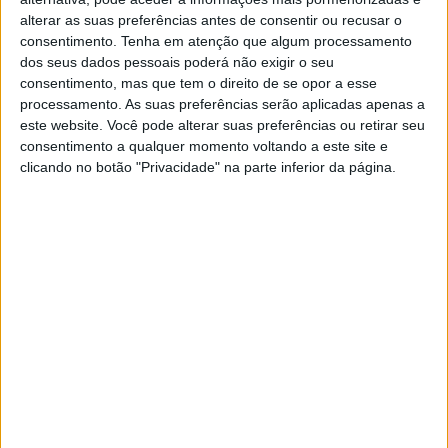
alterar as suas preferências antes de consentir ou recusar o
consentimento.
Tenha em atenção que algum processamento
Jornal de Letras
Telenovelas
dos seus dados pessoais poderá não exigir o seu
consentimento, mas que tem o direito de se opor a esse
processamento. As suas preferências serão aplicadas apenas a
Visão Júnior
TV Mais
este website. Você pode alterar suas preferências ou retirar seu
consentimento a qualquer momento voltando a este site e
clicando no botão "Privacidade" na parte inferior da página.
Visão Saúde
Visão +
Visão Se7e
A Nossa Prima