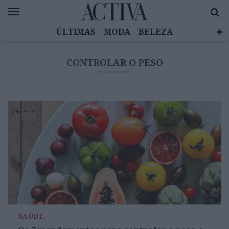
ÚLTIMAS
MODA
BELEZA
CELEBRIDADES
SAÚDE
LIFESTYLE
CONTROLAR O PESO
EMOÇÕES
MULHERES INSPIRADORAS
DIZ QUEM SABE
ACTIVA BRAND STUDIO
SAÚDE