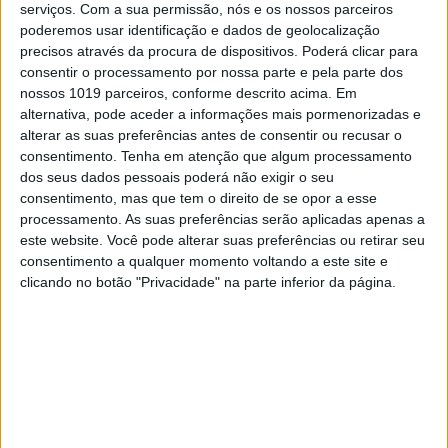
serviços.
Com a sua permissão, nós e os nossos parceiros
Tudo se resume à união entre mulheres.
poderemos usar identificação e dados de geolocalização
Cláudia Turpin
precisos através da procura de dispositivos. Poderá clicar para
consentir o processamento por nossa parte e pela parte dos
nossos 1019 parceiros, conforme descrito acima. Em
alternativa, pode aceder a informações mais pormenorizadas e
alterar as suas preferências antes de consentir ou recusar o
consentimento.
Tenha em atenção que algum processamento
SITES DO GRUPO TRUST IN NEWS
dos seus dados pessoais poderá não exigir o seu
consentimento, mas que tem o direito de se opor a esse
processamento. As suas preferências serão aplicadas apenas a
este website. Você pode alterar suas preferências ou retirar seu
Visão
Holofote
consentimento a qualquer momento voltando a este site e
clicando no botão "Privacidade" na parte inferior da página.
Caras
Caras Decoração
Exame
Exame Informática
Jornal de Letras
Telenovelas