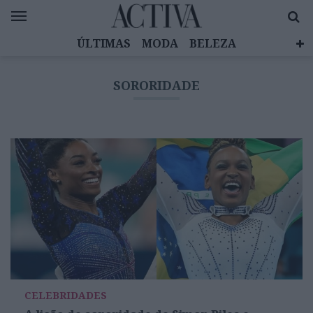
ÚLTIMAS
MODA
BELEZA
CELEBRIDADES
SAÚDE
LIFESTYLE
SORORIDADE
EMOÇÕES
MULHERES INSPIRADORAS
DIZ QUEM SABE
ACTIVA BRAND STUDIO
CELEBRIDADES