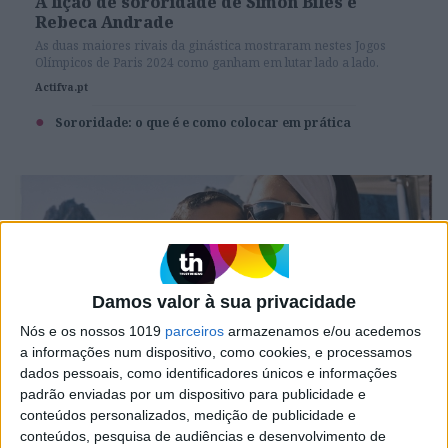
A lição de sororidade de Simon Biles e
Rebeca Andrade
As duas maiores rivais da ginástica mostraram nestes Jogos
Olímpicos de Paris 2024 como ganham em lutar lado a lado.
Actifva.pt
Sororidade: o que é e como colocar em prática
Damos valor à sua privacidade
Nós e os nossos 1019
parceiros
armazenamos e/ou acedemos
a informações num dispositivo, como cookies, e processamos
dados pessoais, como identificadores únicos e informações
padrão enviadas por um dispositivo para publicidade e
EMOÇÕES
conteúdos personalizados, medição de publicidade e
Sororidade: o que é e como colocar em
conteúdos, pesquisa de audiências e desenvolvimento de
prática