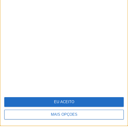
POLÍTICA DE PRIVACIDADE
POLÍTICA DE COOKIES
PUBLICIDADE
FICHA TÉCNICA
ESTATUTO EDITORIAL
Copyright © Trust in News. Todos os direitos reservados.
EU ACEITO
MAIS OPÇÕES