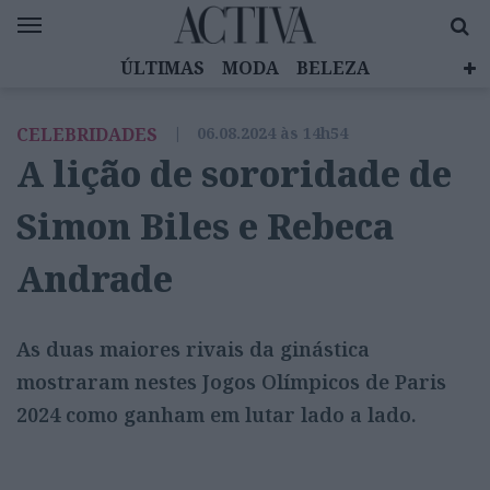
ÚLTIMAS
MODA
BELEZA
CELEBRIDADES
SAÚDE
LIFESTYLE
CELEBRIDADES
|
06.08.2024 às 14h54
EMOÇÕES
MULHERES INSPIRADORAS
A lição de sororidade de
DIZ QUEM SABE
ACTIVA BRAND STUDIO
Simon Biles e Rebeca
Andrade
As duas maiores rivais da ginástica
mostraram nestes Jogos Olímpicos de Paris
2024 como ganham em lutar lado a lado.