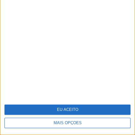
Técnico e Vinci Energies Portugal
apresentam novo Formula Student para
2025/2026
EU ACEITO
MAIS OPÇÕES