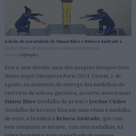
A lição de sororidade de Simon Biles e Rebeca Andrade e
Jordan Chiles, de quem partiu a ideia da reverência
Fotos: @
olympics
Esta é, sem dúvida, uma das imagens inesquecíveis
destes Jogos Olímipicos Paris 2024. Ontem, 5 de
agosto, no momento da entrega das medalhas do
exercício de solo na ginástica, as norte-americanas
Simon Biles
(medalha de prata) e
Jordan Chiles
(medalha de bronze) fizeram uma vénia à medalha
de ouro, a brasileira
Rebeca Andrade,
que com
esta conquista se tornou , com seis medalhas, na
atleta brasileira mais medalhada de sempre.
A lição