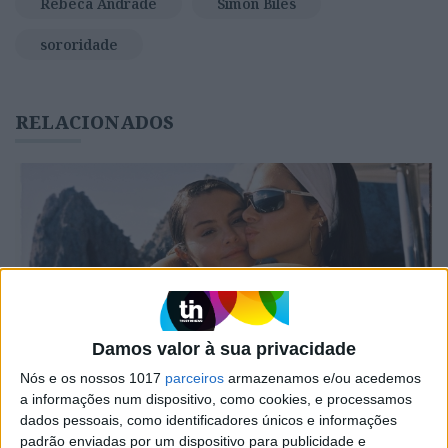
Rebeca Andrade
Simon Biles
sororidade
RELACIONADOS
Damos valor à sua privacidade
Nós e os nossos 1017
parceiros
armazenamos e/ou acedemos
EMOÇÕES
a informações num dispositivo, como cookies, e processamos
Sororidade: o que é e como colocar em
dados pessoais, como identificadores únicos e informações
prática
padrão enviadas por um dispositivo para publicidade e