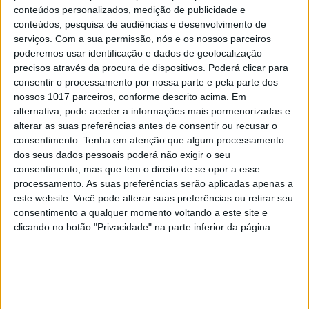
conteúdos personalizados, medição de publicidade e
conteúdos, pesquisa de audiências e desenvolvimento de
serviços.
Com a sua permissão, nós e os nossos parceiros
poderemos usar identificação e dados de geolocalização
precisos através da procura de dispositivos. Poderá clicar para
consentir o processamento por nossa parte e pela parte dos
nossos 1017 parceiros, conforme descrito acima. Em
alternativa, pode aceder a informações mais pormenorizadas e
alterar as suas preferências antes de consentir ou recusar o
consentimento.
Tenha em atenção que algum processamento
dos seus dados pessoais poderá não exigir o seu
consentimento, mas que tem o direito de se opor a esse
processamento. As suas preferências serão aplicadas apenas a
MULHERES INSPIRADORAS
este website. Você pode alterar suas preferências ou retirar seu
Prémios ACTIVA Mulheres Inspiradoras
consentimento a qualquer momento voltando a este site e
2020: uma tarde de celebração e sororidade
clicando no botão "Privacidade" na parte inferior da página.