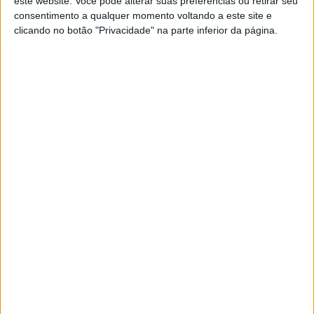
este website. Você pode alterar suas preferências ou retirar seu
consentimento a qualquer momento voltando a este site e
clicando no botão "Privacidade" na parte inferior da página.
CELEBRIDADES
Banho de gelo de Ben Affleck é adorável
Veja o vídeo do do ator a realizar o Ice Bucket Challenge!
Anuska Portela
O banho de gelo de Lady Gaga é no mínimo, estranho