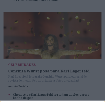
CELEBRIDADES
Conchita Wurst posa para Karl Lagerfeld
Karl Lagerfeld fotografa Conchita Wurst para editorial de
revista de moda. Veja as primeiras fotos divulgadas!
Anuska Portela
Choupette e Karl Lagerfeld arranjam duplos para o
banho de gelo