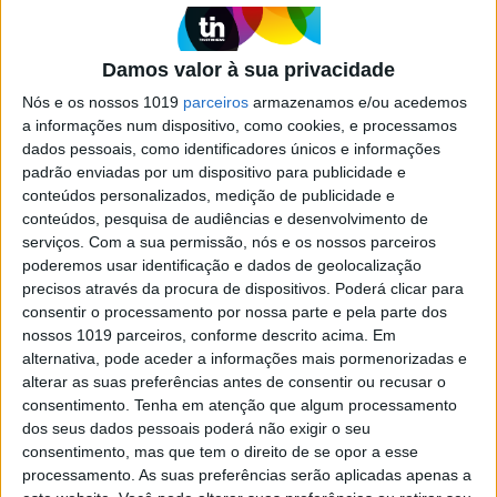
Damos valor à sua privacidade
Nós e os nossos 1019
parceiros
armazenamos e/ou acedemos
a informações num dispositivo, como cookies, e processamos
dados pessoais, como identificadores únicos e informações
padrão enviadas por um dispositivo para publicidade e
conteúdos personalizados, medição de publicidade e
conteúdos, pesquisa de audiências e desenvolvimento de
serviços.
Com a sua permissão, nós e os nossos parceiros
poderemos usar identificação e dados de geolocalização
CELEBRIDADES
precisos através da procura de dispositivos. Poderá clicar para
Elenco de Anatomia de Grey toma banho de
consentir o processamento por nossa parte e pela parte dos
gelo em conjunto
nossos 1019 parceiros, conforme descrito acima. Em
Os atores da série Anatomia de Grey decidiram enfrentar o
alternativa, pode aceder a informações mais pormenorizadas e
desafio gelado juntos.
alterar as suas preferências antes de consentir ou recusar o
Anuska Portela
consentimento.
Tenha em atenção que algum processamento
dos seus dados pessoais poderá não exigir o seu
Tudo o que sempre quis saber sobre a Anatomia de Grey
consentimento, mas que tem o direito de se opor a esse
processamento. As suas preferências serão aplicadas apenas a