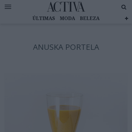
ÚLTIMAS
MODA
BELEZA
CELEBRIDADES
SAÚDE
LIFESTYLE
EMOÇÕES
MULHERES INSPIRADORAS
ANUSKA PORTELA
DIZ QUEM SABE
ACTIVA BRAND STUDIO