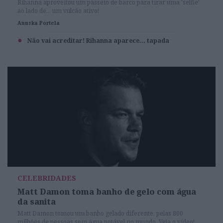
Rihanna aproveitou um passeio de barco para tirar uma 'selfie'
ao lado de... um vulcão ativo!
Anuska Portela
Não vai acreditar! Rihanna aparece... tapada
CELEBRIDADES
Matt Damon toma banho de gelo com água
da sanita
Matt Damon tomou um banho gelado diferente, pelas 800
milhões de pessoas sem água potável no mundo. Veja o vídeo!