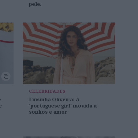
pele.
CELEBRIDADES
e
Luisinha Oliveira: A
e
'portuguese girl' movida a
sonhos e amor