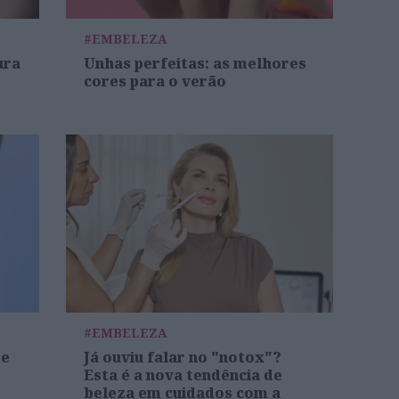
#EMBELEZA
ura
Unhas perfeitas: as melhores
cores para o verão
#EMBELEZA
re
Já ouviu falar no "notox"?
Esta é a nova tendência de
beleza em cuidados com a