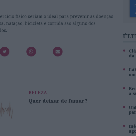
rcício físico seriam o ideal para prevenir as doenças
, natação, bicicleta e corrida são alguns dos
dos.
ÚLT
Clá
da
Láb
um 
Br
BELEZA
a s
Quer deixar de fumar?
Unh
pa
Inê
ag