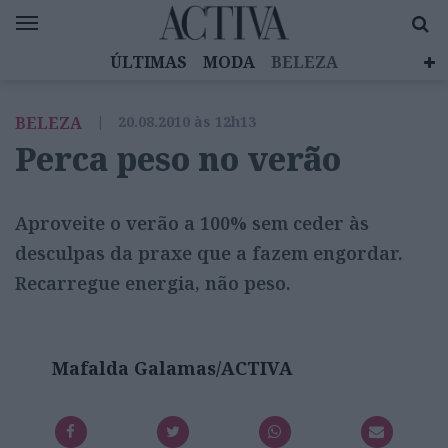
ÚLTIMAS
MODA
BELEZA
CELEBRIDADES
SAÚDE
LIFESTYLE
BELEZA
|
20.08.2010 às 12h13
EMOÇÕES
MULHERES INSPIRADORAS
Perca peso no verão
DIZ QUEM SABE
ACTIVA BRAND STUDIO
Aproveite o verão a 100% sem ceder às
desculpas da praxe que a fazem engordar.
Recarregue energia, não peso.
Mafalda Galamas/ACTIVA