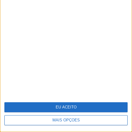
As imagens das cenas de sexo lésbico de
Margarida Corceiro na TVI
EU ACEITO
MAIS OPÇÕES
Indeed e Glassdoor vão despedir 1300
trabalhadores