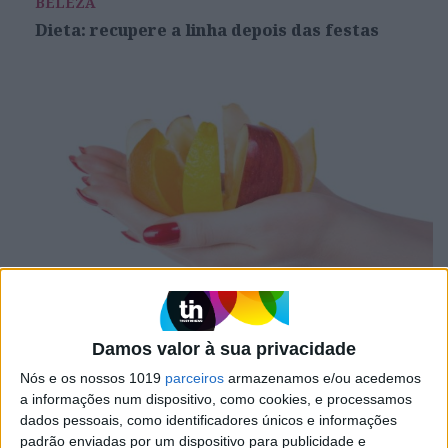
BELEZA
Dieta: recupere a linha depois das festas
BELEZA
Conheça as melhores dietas para
Damos valor à sua privacidade
desintoxicar o organismo
Nós e os nossos 1019
parceiros
armazenamos e/ou acedemos
a informações num dispositivo, como cookies, e processamos
dados pessoais, como identificadores únicos e informações
padrão enviadas por um dispositivo para publicidade e