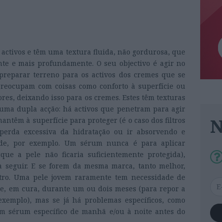
activos e têm uma textura fluida, não gordurosa, que
te e mais profundamente. O seu objectivo é agir no
 preparar terreno para os activos dos cremes que se
 preocupam com coisas como conforto à superfície ou
ores, deixando isso para os cremes. Estes têm texturas
 uma dupla acção: há activos que penetram para agir
antêm à superfície para proteger (é o caso dos filtros
a perda excessiva da hidratação ou ir absorvendo e
ade, por exemplo. Um sérum nunca é para aplicar
ue a pele não ficaria suficientemente protegida),
 seguir. E se forem da mesma marca, tanto melhor,
tro. Uma pele jovem raramente tem necessidade de
e, em cura, durante um ou dois meses (para repor a
exemplo), mas se já há problemas específicos, como
um sérum específico de manhã e/ou à noite antes do