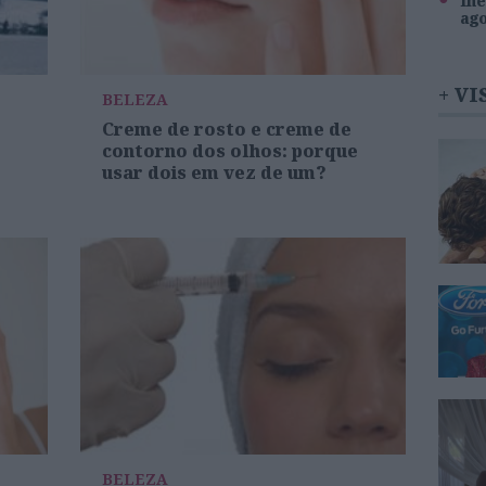
Inê
ag
+ VI
BELEZA
Creme de rosto e creme de
contorno dos olhos: porque
usar dois em vez de um?
BELEZA