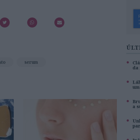
ÚLT
sto
serum
Clá
da
Láb
um 
Br
a s
Unh
pa