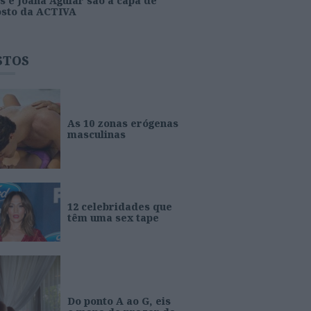
s e Joana Aguiar são a capa de
osto da ACTIVA
STOS
As 10 zonas erógenas
masculinas
12 celebridades que
têm uma sex tape
Do ponto A ao G, eis