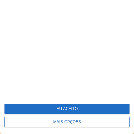
Do Liberation Day ao Acordo de Genebra
– O que se segue?
EU ACEITO
MAIS OPÇÕES