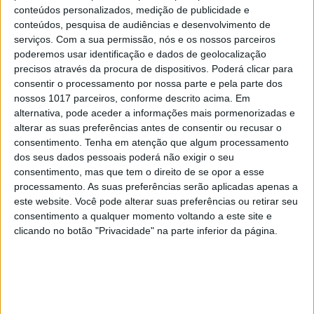
conteúdos personalizados, medição de publicidade e
conteúdos, pesquisa de audiências e desenvolvimento de
serviços.
Com a sua permissão, nós e os nossos parceiros
poderemos usar identificação e dados de geolocalização
precisos através da procura de dispositivos. Poderá clicar para
#EMBELEZA
consentir o processamento por nossa parte e pela parte dos
Já ouviu falar no "notox"? Esta é a nova
nossos 1017 parceiros, conforme descrito acima. Em
tendência de beleza em cuidados com a pele.
alternativa, pode aceder a informações mais pormenorizadas e
alterar as suas preferências antes de consentir ou recusar o
consentimento.
Tenha em atenção que algum processamento
dos seus dados pessoais poderá não exigir o seu
consentimento, mas que tem o direito de se opor a esse
processamento. As suas preferências serão aplicadas apenas a
este website. Você pode alterar suas preferências ou retirar seu
consentimento a qualquer momento voltando a este site e
clicando no botão "Privacidade" na parte inferior da página.
DIVERSOS