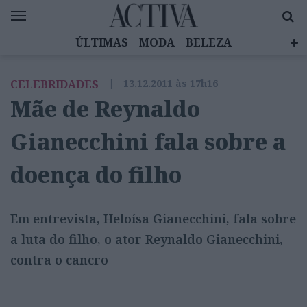
ÚLTIMAS
MODA
BELEZA
CELEBRIDADES
SAÚDE
LIFESTYLE
CELEBRIDADES
|
13.12.2011 às 17h16
EMOÇÕES
MULHERES INSPIRADORAS
Mãe de Reynaldo
DIZ QUEM SABE
ACTIVA BRAND STUDIO
Gianecchini fala sobre a
doença do filho
Em entrevista, Heloísa Gianecchini, fala sobre
a luta do filho, o ator Reynaldo Gianecchini,
contra o cancro