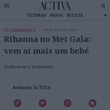
ÚLTIMAS
MODA
BELEZA
CELEBRIDADES
SAÚDE
LIFESTYLE
CELEBRIDADES
|
06.05.2025 às 10h10
EMOÇÕES
MULHERES INSPIRADORAS
Rihanna no Met Gala:
DIZ QUEM SABE
ACTIVA BRAND STUDIO
vem aí mais um bebé
Acabou-se o suspense!
Redação ACTIVA