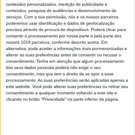
conteúdos personalizados, medição de publicidade e
conteúdos, pesquisa de audiências e desenvolvimento de
serviços.
Com a sua permissão, nós e os nossos parceiros
#EMBELEZA
poderemos usar identificação e dados de geolocalização
Já ouviu falar no "notox"? Esta é a nova
precisos através da procura de dispositivos. Poderá clicar para
tendência de beleza em cuidados com a pele.
consentir o processamento por nossa parte e pela parte dos
nossos 1019 parceiros, conforme descrito acima. Em
alternativa, pode aceder a informações mais pormenorizadas e
alterar as suas preferências antes de consentir ou recusar o
consentimento.
Tenha em atenção que algum processamento
dos seus dados pessoais poderá não exigir o seu
consentimento, mas que tem o direito de se opor a esse
processamento. As suas preferências serão aplicadas apenas a
este website. Você pode alterar suas preferências ou retirar seu
consentimento a qualquer momento voltando a este site e
clicando no botão "Privacidade" na parte inferior da página.
DIVERSOS
Refeições leves, nutritivas e saborosas a
qualquer hora e com vista sobre o mar?