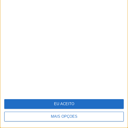
#EMBELEZA
Já ouviu falar no "notox"? Esta é a nova
tendência de beleza em cuidados com a pele.
EU ACEITO
MAIS OPÇÕES
DIVERSOS