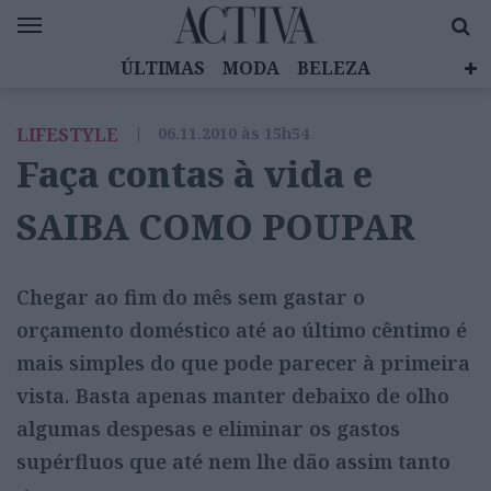
ÚLTIMAS
MODA
BELEZA
CELEBRIDADES
SAÚDE
LIFESTYLE
LIFESTYLE
|
06.11.2010 às 15h54
EMOÇÕES
MULHERES INSPIRADORAS
Faça contas à vida e
DIZ QUEM SABE
ACTIVA BRAND STUDIO
SAIBA COMO POUPAR
Chegar ao fim do mês sem gastar o
orçamento doméstico até ao último cêntimo é
mais simples do que pode parecer à primeira
vista. Basta apenas manter debaixo de olho
algumas despesas e eliminar os gastos
supérfluos que até nem lhe dão assim tanto