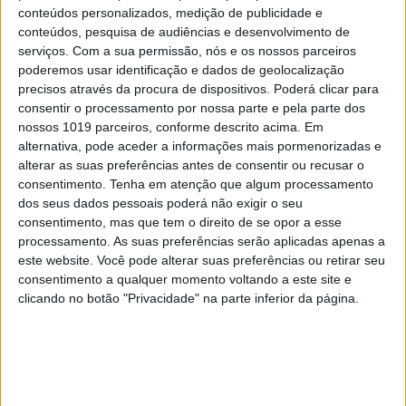
conteúdos personalizados, medição de publicidade e
vender um dos automóveis e partilhar a boleia até
conteúdos, pesquisa de audiências e desenvolvimento de
um determinado lugar onde depois um de vocês
serviços.
Com a sua permissão, nós e os nossos parceiros
possa apanhar um autocarro, metro ou comboio.
poderemos usar identificação e dados de geolocalização
precisos através da procura de dispositivos. Poderá clicar para
consentir o processamento por nossa parte e pela parte dos
nossos 1019 parceiros, conforme descrito acima. Em
alternativa, pode aceder a informações mais pormenorizadas e
alterar as suas preferências antes de consentir ou recusar o
consentimento.
Tenha em atenção que algum processamento
dos seus dados pessoais poderá não exigir o seu
– Tem mesmo de ter Internet em casa? Se a sua
consentimento, mas que tem o direito de se opor a esse
processamento. As suas preferências serão aplicadas apenas a
resposta for sim, então verifique qual o pacote que
este website. Você pode alterar suas preferências ou retirar seu
mais se adequa àquilo que pretende e está disposta
consentimento a qualquer momento voltando a este site e
a gastar. Opte por navegar nas horas mais
clicando no botão "Privacidade" na parte inferior da página.
baratas.