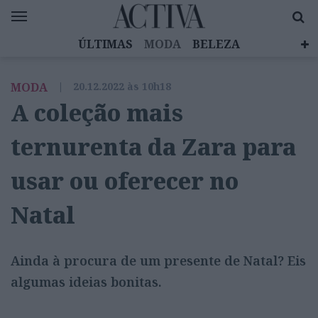
ÚLTIMAS
MODA
BELEZA
CELEBRIDADES
SAÚDE
LIFESTYLE
MODA
|
20.12.2022 às 10h18
EMOÇÕES
MULHERES INSPIRADORAS
A coleção mais
DIZ QUEM SABE
ACTIVA BRAND STUDIO
ternurenta da Zara para
usar ou oferecer no
Natal
Ainda à procura de um presente de Natal? Eis
algumas ideias bonitas.