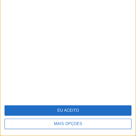
O futuro da energia é agora
A VISÃO Se7e desta semana – edição 1743
EU ACEITO
MAIS OPÇÕES