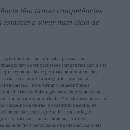
iência têm tantas competências
s estarem a viver num ciclo de
r agroalimentar “porque estas pessoas com
lvimento têm de ter profissões compatíveis com a sua
 o que sejam tarefas repetitivas, monótonas, elas
m várias áreas muito abrangentes, que vão da
 transformação… Para tornar o Semear menos
entável, criaram dois negócios sociais: Semear na
ícola biológica numa horta de 12 hectares com várias
no concelho de Oeiras, no Instituto Nacional de
e o Semear Mercearia, que se foca na confeção,
gourmet caseiros, como compotas, chutneys,
ícolas biológicos certificados que plantam na horta