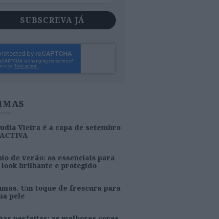
SUBSCREVA JÁ
IMAS
udia Vieira é a capa de setembro
 ACTIVA
io de verão: os essenciais para
look brilhante e protegido
umas. Um toque de frescura para
ua pele
as perfeitas: as melhores cores