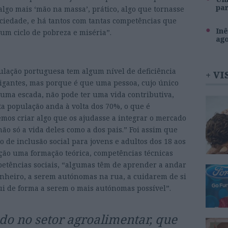
pa
algo mais ‘mão na massa’, prático, algo que tornasse
ociedade, e há tantos com tantas competências que
Inê
num ciclo de pobreza e miséria”.
ag
ulação portuguesa tem algum nível de deficiência
+ VI
 gigantes, mas porque é que uma pessoa, cujo único
 uma escada, não pode ter uma vida contributiva,
a população anda à volta dos 70%, o que é
emos criar algo que os ajudasse a integrar o mercado
o só a vida deles como a dos pais.” Foi assim que
 de inclusão social para jovens e adultos dos 18 aos
ação uma formação teórica, competências técnicas
tências sociais, “algumas têm de aprender a andar
dinheiro, a serem autónomas na rua, a cuidarem de si
ui de forma a serem o mais autónomas possível”.
do no setor agroalimentar, que