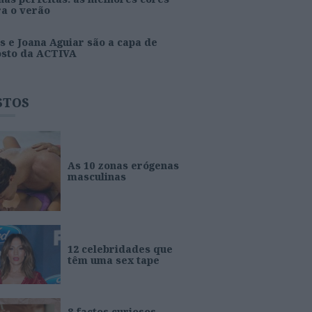
ra o verão
s e Joana Aguiar são a capa de
osto da ACTIVA
STOS
As 10 zonas erógenas
masculinas
12 celebridades que
têm uma sex tape
8 factos curiosos