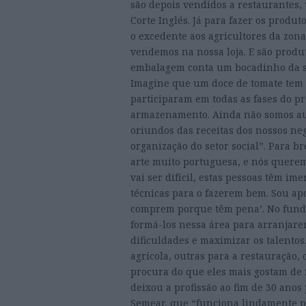
são depois vendidos a restaurantes
Corte Inglés. Já para fazer os prod
o excedente aos agricultores da zo
vendemos na nossa loja. E são produt
embalagem conta um bocadinho da sua
Imagine que um doce de tomate tem u
participaram em todas as fases do p
armazenamento. Ainda não somos aut
oriundos das receitas dos nossos ne
organização do setor social”. Para b
arte muito portuguesa, e nós querem
vai ser difícil, estas pessoas têm im
técnicas para o fazerem bem. Sou ap
comprem porque têm pena’. No fundo,
formá-los nessa área para arranjar
dificuldades e maximizar os talentos
agrícola, outras para a restauração,
procura do que eles mais gostam de f
deixou a profissão ao fim de 30 anos
Semear, que “funciona lindamente p