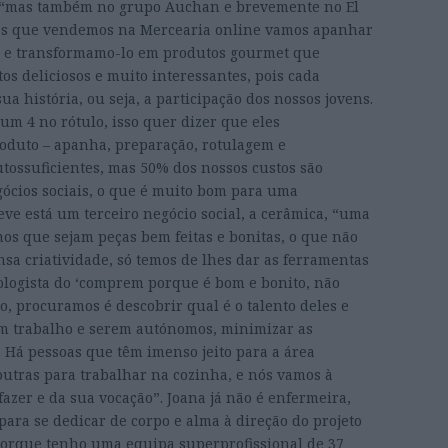
, “mas também no grupo Auchan e brevemente no El
utos que vendemos na Mercearia online vamos apanhar
na e transformamo-lo em produtos gourmet que
os deliciosos e muito interessantes, pois cada
 história, ou seja, a participação dos nossos jovens.
m 4 no rótulo, isso quer dizer que eles
roduto – apanha, preparação, rotulagem e
ossuficientes, mas 50% dos nossos custos são
gócios sociais, o que é muito bom para uma
reve está um terceiro negócio social, a cerâmica, “uma
os que sejam peças bem feitas e bonitas, o que não
ensa criatividade, só temos de lhes dar as ferramentas
ologista do ‘comprem porque é bom e bonito, não
 procuramos é descobrir qual é o talento deles e
em trabalho e serem autónomos, minimizar as
. Há pessoas que têm imenso jeito para a área
 outras para trabalhar na cozinha, e nós vamos à
azer e da sua vocação”. Joana já não é enfermeira,
 para se dedicar de corpo e alma à direção do projeto
orque tenho uma equipa superprofissional de 37