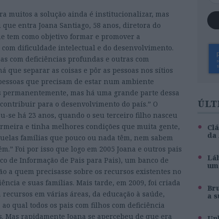
ra muitos a solução ainda é institucionalizar, mas
 que entra Joana Santiago, 58 anos, diretora do
que tem como objetivo formar e promover a
 com dificuldade intelectual e do desenvolvimento.
as com deficiências profundas e outras com
 há que separar as coisas e pôr as pessoas nos sítios
ar pessoas que precisam de estar num ambiente
es permanentemente, mas há uma grande parte dessa
ÚLT
ontribuir para o desenvolvimento do país.” O
u-se há 23 anos, quando o seu terceiro filho nasceu
fermeira e tinha melhores condições que muita gente,
Clá
da
quelas famílias que pouco ou nada têm, nem sabem
m.” Foi por isso que logo em 2005 Joana e outros pais
Láb
co de Informação de Pais para Pais), um banco de
um 
ão a quem precisasse sobre os recursos existentes no
ência e suas famílias. Mais tarde, em 2009, foi criada
Br
recursos em várias áreas, da educação à saúde,
a s
, ao qual todos os pais com filhos com deficiência
s. Mas rapidamente Joana se apercebeu de que era
Unh