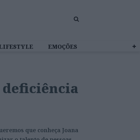
LIFESTYLE
EMOÇÕES
BRAND STUDIO
 deficiência
 queremos que conheça Joana
izar o talento de pessoas