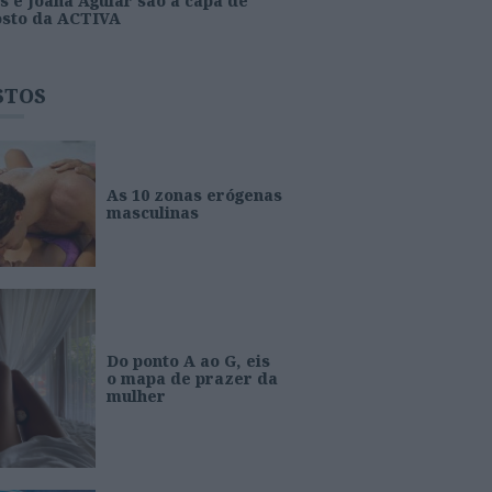
s e Joana Aguiar são a capa de
osto da ACTIVA
STOS
As 10 zonas erógenas
masculinas
Do ponto A ao G, eis
o mapa de prazer da
mulher