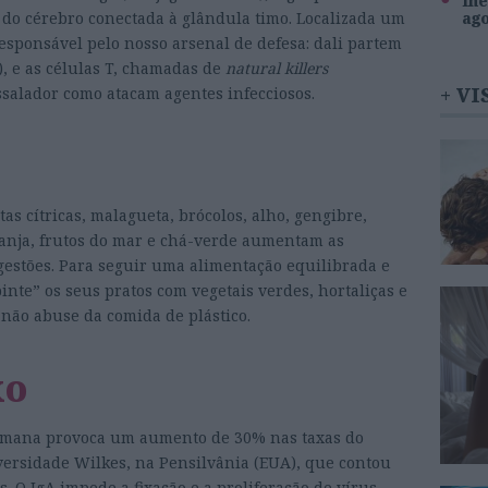
Inê
do cérebro conectada à glândula timo. Localizada um
ag
esponsável pelo nosso arsenal de defesa: dali partem
), e as células T, chamadas de
natural killers
+ VI
ssalador como atacam agentes infecciosos.
as cítricas, malagueta, brócolos, alho, gengibre,
 canja, frutos do mar e chá-verde aumentam as
ugestões. Para seguir uma alimentação equilibrada e
inte” os seus pratos com vegetais verdes, hortaliças e
 não abuse da comida de plástico.
xo
semana provoca um aumento de 30% nas taxas do
versidade Wilkes, na Pensilvânia (EUA), que contou
. O IgA impede a fixação e a proliferação de vírus,