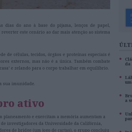
ns dias do ano à base do pijama, lenços de papel,
l reverter este cenário ao dar mais atenção ao sistema
ÚLT
e de células, tecidos, órgãos e proteínas especiais é
Clá
sores externos, mas não é a única. Também combate
da
asa’ e zelando para o corpo trabalhar em equilíbrio.
Láb
um 
r a sua imunidade.
Br
bro ativo
a s
Unh
gem planeamento e exercitam a memória aumentam a
pa
de investigadores da Universidade da Califórnia,
dores de bridge (um jogo de cartas), o grupo concluiu