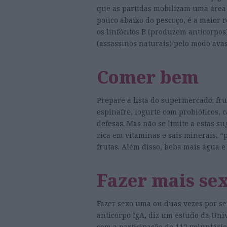
que as partidas mobilizam uma área 
pouco abaixo do pescoço, é a maior r
os linfócitos B (produzem anticorpos
(assassinos naturais) pelo modo ava
Comer bem
Prepare a lista do supermercado: frut
espinafre, iogurte com probióticos,
defesas. Mas não se limite a estas s
rica em vitaminas e sais minerais, “p
frutas. Além disso, beba mais água e
Fazer mais se
Fazer sexo uma ou duas vezes por 
anticorpo IgA, diz um estudo da Uni
com a participação de 112 voluntários