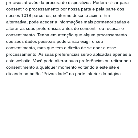
precisos através da procura de dispositivos. Poderá clicar para
consentir o processamento por nossa parte e pela parte dos
nossos 1019 parceiros, conforme descrito acima. Em
alternativa, pode aceder a informações mais pormenorizadas e
alterar as suas preferências antes de consentir ou recusar o
consentimento.
Tenha em atenção que algum processamento
dos seus dados pessoais poderá não exigir o seu
consentimento, mas que tem o direito de se opor a esse
processamento. As suas preferências serão aplicadas apenas a
este website. Você pode alterar suas preferências ou retirar seu
consentimento a qualquer momento voltando a este site e
BEYOGA
clicando no botão "Privacidade" na parte inferior da página.
BeYoga: Yoga, equilíbrio do corpo e da mente
Com apenas alguns movimentos específicos pode reequilibrar o
seu corpo e a sua mente. Pratique Yoga e transporte este estado
de união e plenitude para o seu dia-a-dia. Quando aliamos, de
Carla Gonçalves
forma consciente, a respiração ao movimento os benefícios
físicos e mentais são imediatos. Ganhe energia ao tornar a
mente presente e o corpo alinhado, desfrute de bem-estar,
harmonia e serenidade.