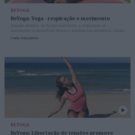
BEYOGA
BeYoga: Yoga - respiração e movimento
Quando aliamos, de forma consciente, a respiração ao
movimento os benefícios físicos e mentais são imediatos. Ganhe
energia ao tornar a mente presente e o corpo alinhado, desfrute
Carla Gonçalves
de bem-estar, harmonia e serenidade. Pratique Yoga e transporte
este estado de união e plenitude para o seu dia-a-dia.
BEYOGA
BeYoga: Libertação de tensões promove