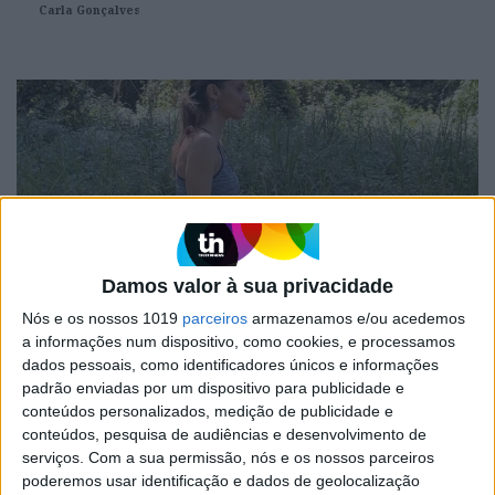
Liberte-se da rigidez física e mental, dedicando um momento ao
Carla Gonçalves
seu bem-estar. Para esta prática, crie um ambiente especial para
si como acender uma vela ou incenso. Pratique Yoga e transporte
um estado de união e plenitude para o seu dia-a-dia. Viva de uma
forma plena, pratique Yoga.
Damos valor à sua privacidade
Nós e os nossos 1019
parceiros
armazenamos e/ou acedemos
BEYOGA
a informações num dispositivo, como cookies, e processamos
BeYoga: Yoga - Mobilidade e Respiração
dados pessoais, como identificadores únicos e informações
A mobilidade do corpo está diretamente ligada ao bem-estar que
padrão enviadas por um dispositivo para publicidade e
nos acompanha durante durante o dia.
conteúdos personalizados, medição de publicidade e
Carla Gonçalves
conteúdos, pesquisa de audiências e desenvolvimento de
serviços.
Com a sua permissão, nós e os nossos parceiros
poderemos usar identificação e dados de geolocalização