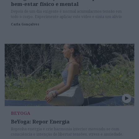
bem-estar físico e mental
Depois de um dia exigente é normal acumularmos tensão em
todo o corpo. Experimente aplicar este vídeo e sinta um alívio
imediato. Liberte-se da rigidez física e mental, dedicando um
Carla Gonçalves
momento ao seu bem-estar. Pratique Yoga e transporte um
estado de união e plenitude para o seu dia-a-dia. Viva de uma
forma plena, pratique Yoga.
BEYOGA
BeYoga: Repor Energia
Reponha energia e crie harmonia interior movendo-se com
consciência e intenção de libertar tensões, stress e ansiedade.