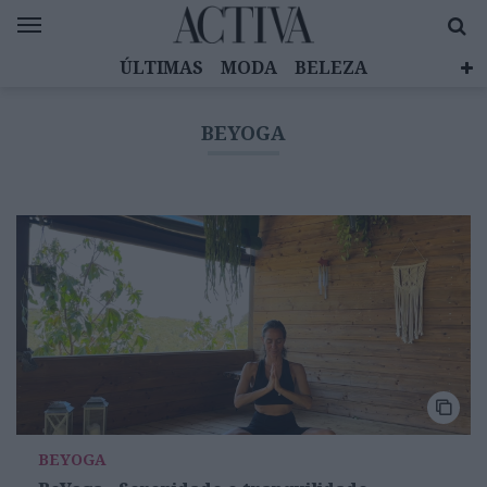
ÚLTIMAS
MODA
BELEZA
CELEBRIDADES
SAÚDE
LIFESTYLE
BEYOGA
EMOÇÕES
MULHERES INSPIRADORAS
DIZ QUEM SABE
ACTIVA BRAND STUDIO
BEYOGA