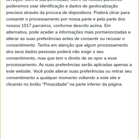
Dicas para prolongar o bronzeado durante
poderemos usar identificação e dados de geolocalização
todo o verão
precisos através da procura de dispositivos. Poderá clicar para
Um bronzeado bonito e saudável é resultado de uma exposição
consentir o processamento por nossa parte e pela parte dos
solar consciente e dos cuidados adequados com a pele.
nossos 1017 parceiros, conforme descrito acima. Em
Cláudia Turpin
alternativa, pode aceder a informações mais pormenorizadas e
alterar as suas preferências antes de consentir ou recusar o
consentimento.
Tenha em atenção que algum processamento
dos seus dados pessoais poderá não exigir o seu
consentimento, mas que tem o direito de se opor a esse
processamento. As suas preferências serão aplicadas apenas a
este website. Você pode alterar suas preferências ou retirar seu
consentimento a qualquer momento voltando a este site e
clicando no botão "Privacidade" na parte inferior da página.
BELEZA
A rotina de verão ideal para um bronzeado
perfeito e momentos de bem-estar