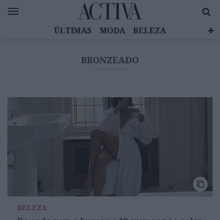
ÚLTIMAS
MODA
BELEZA
CELEBRIDADES
SAÚDE
LIFESTYLE
BRONZEADO
EMOÇÕES
MULHERES INSPIRADORAS
DIZ QUEM SABE
ACTIVA BRAND STUDIO
BELEZA