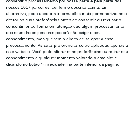
consentir o processamento por nossa parte e pela parte dos
prevalentes no verão
nossos 1017 parceiros, conforme descrito acima. Em
alternativa, pode aceder a informações mais pormenorizadas e
alterar as suas preferências antes de consentir ou recusar o
consentimento.
Tenha em atenção que algum processamento
dos seus dados pessoais poderá não exigir o seu
consentimento, mas que tem o direito de se opor a esse
processamento. As suas preferências serão aplicadas apenas a
este website. Você pode alterar suas preferências ou retirar seu
consentimento a qualquer momento voltando a este site e
clicando no botão "Privacidade" na parte inferior da página.
SAÚDE
No médico sem segredos
Quando o assunto é saúde o melhor é mesmo deixar a vergonha
em casa e ser 100% honesta, sem filtros.
Gisela Henriques
'Faz o que eu digo e o que eu faço'? O que os médicos
fazem pela sua própria saúde