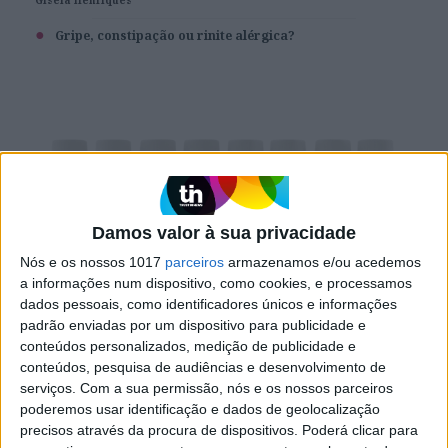
basta relembrar alguns dos conselhos básicos de higiene que nos
deram durante os tempos de pandemia.
Gripe, constipação ou rinite alérgica?
Damos valor à sua privacidade
Nós e os nossos 1017
parceiros
armazenamos e/ou acedemos
a informações num dispositivo, como cookies, e processamos
dados pessoais, como identificadores únicos e informações
SAÚDE
padrão enviadas por um dispositivo para publicidade e
Urina: o que revela sobre a sua saúde
conteúdos personalizados, medição de publicidade e
E também como prevenir as malfadadas infecções urinárias que
conteúdos, pesquisa de audiências e desenvolvimento de
atormentam tantas mulheres.
serviços.
Com a sua permissão, nós e os nossos parceiros
Gisela Henriques
poderemos usar identificação e dados de geolocalização
precisos através da procura de dispositivos. Poderá clicar para
Os motivos para as infeções urinárias serem mais