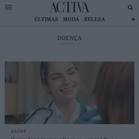
ÚLTIMAS
MODA
BELEZA
CELEBRIDADES
SAÚDE
LIFESTYLE
DOENÇA
EMOÇÕES
MULHERES INSPIRADORAS
DIZ QUEM SABE
ACTIVA BRAND STUDIO
SAÚDE