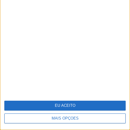
Pavilhão Julião Sarmento - Quando a
arte se confunde com a vida
EU ACEITO
MAIS OPÇÕES