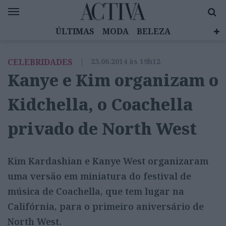
ÚLTIMAS
MODA
BELEZA
CELEBRIDADES
SAÚDE
LIFESTYLE
CELEBRIDADES
|
23.06.2014 às 19h12
EMOÇÕES
MULHERES INSPIRADORAS
Kanye e Kim organizam o
DIZ QUEM SABE
ACTIVA BRAND STUDIO
Kidchella, o Coachella
privado de North West
Kim Kardashian e Kanye West organizaram
uma versão em miniatura do festival de
música de Coachella, que tem lugar na
Califórnia, para o primeiro aniversário de
North West.