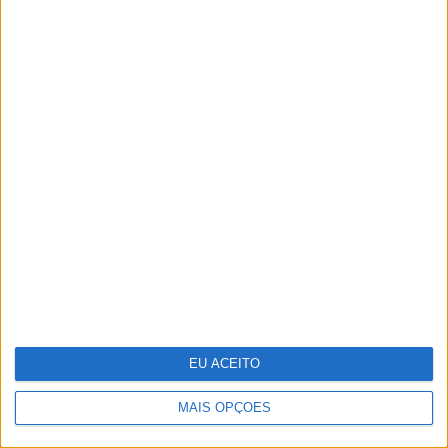
Conheça Cândida, a concorrente mais
ousada de "Hell's Kitchen"
EU ACEITO
MAIS OPÇÕES