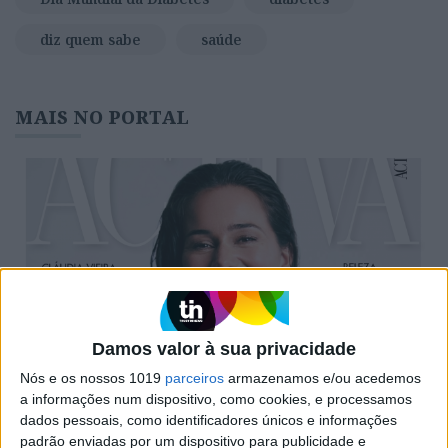
diz quem sabe
saúde
MAIS NO PORTAL
Damos valor à sua privacidade
Nós e os nossos 1019
parceiros
armazenamos e/ou acedemos
NAS BANCAS
a informações num dispositivo, como cookies, e processamos
Cláudia Vieira é a capa de setembro da
dados pessoais, como identificadores únicos e informações
ACTIVA
padrão enviadas por um dispositivo para publicidade e