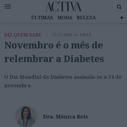
ÚLTIMAS
MODA
BELEZA
CELEBRIDADES
SAÚDE
LIFESTYLE
DIZ QUEM SABE
|
13.11.2023 às 11h18
EMOÇÕES
MULHERES INSPIRADORAS
Novembro é o mês de
DIZ QUEM SABE
ACTIVA BRAND STUDIO
relembrar a Diabetes
O Dia Mundial da Diabetes assinala-se a 14 de
novembro.
Dra. Mónica Reis