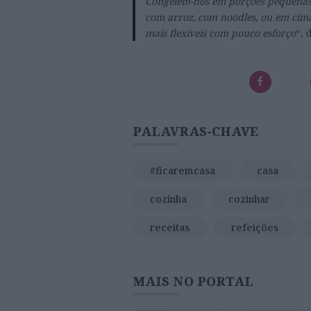
Congelem-nos em porções pequenas e
com arroz, com noodles, ou em cima 
mais flexíveis com pouco esforço
“, 
PALAVRAS-CHAVE
#ficaremcasa
casa
cozinha
cozinhar
receitas
refeições
MAIS NO PORTAL