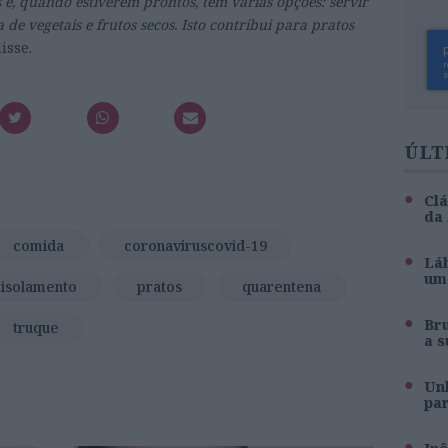
, quando estiverem prontos, tem várias opções: servir
de vegetais e frutos secos. Isto contribui para pratos
disse.
ÚLT
Clá
da
comida
coronaviruscovid-19
Láb
um 
isolamento
pratos
quarentena
Br
truque
a s
Unh
pa