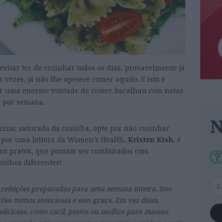
evitar ter de cozinhar todos os dias, provavelmente já
ezes, já não lhe apetece comer aquilo. E isto é
ir uma enorme vontade de comer bacalhau com natas
s por semana.
eixar saturada da cozinha, opte por não cozinhar
 por uma leitora da Women’s Health,
Kristen Kish
, é
uns pratos, que possam ser combinados com
molhos diferentes!
refeições preparadas para uma semana inteira. Isso
ições menos atenciosas e sem graça. Em vez disso,
iciosas, como caril, pestos ou molhos para massas.