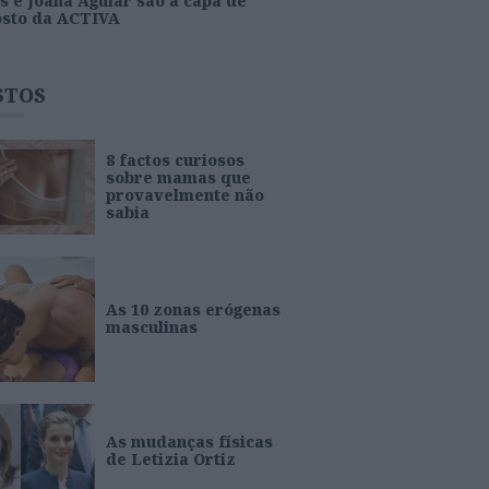
s e Joana Aguiar são a capa de
osto da ACTIVA
STOS
8 factos curiosos
sobre mamas que
provavelmente não
sabia
As 10 zonas erógenas
masculinas
As mudanças físicas
de Letizia Ortiz