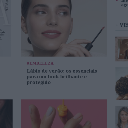
Inê
ag
+ VI
#EMBELEZA
Lábio de verão: os essenciais
para um look brilhante e
protegido