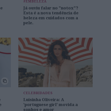
#EMBELEZA
re
Já ouviu falar no "notox"?
Esta é a nova tendência de
beleza em cuidados com a
pele.
CELEBRIDADES
e
Luisinha Oliveira: A
e
'portuguese girl' movida a
sonhos e amor