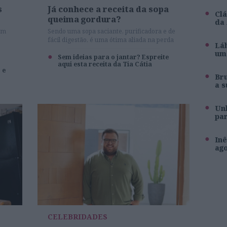
s
Já conhece a receita da sopa
Clá
queima gordura?
da
om
Sendo uma sopa saciante, purificadora e de
fácil digestão, é uma ótima aliada na perda
Láb
de peso
um 
Sem ideias para o jantar? Espreite
aqui esta receita da Tia Cátia
 e
Br
a s
Unh
pa
Inê
ag
CELEBRIDADES