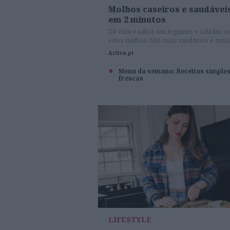
Molhos caseiros e saudávei
em 2 minutos
Dê vida e sabor aos legumes e saladas c
estes molhos. São mais saudáveis e mais
baratos que os vendidos em frasco, e tão
Activa.pt
fáceis de fazer que até as crianças mais
pequenas podem ajudar.
Menu da semana: Receitas simples
frescas
LIFESTYLE