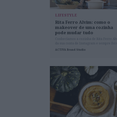
LIFESTYLE
Rita Ferro Alvim: como o
makeover de uma cozinha
pode mudar tudo
Conhecíamos a cozinha de Rita Ferro Al
da sua conta de Instagram e sempre foi
lugar de animação. Mas a renovação tão
ACTIVA Brand Studio
esperada pela podcaster e pela família,
pensada ao pormenor, trouxe uma dinâ
ainda mais alegre a esta área da casa.