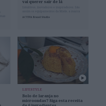
vai querer sair de lá
Intuitivos, inovadores e inspiradores. São
assim os equipamentos da Miele, a marca
s
alemã líder mundial em eletrodomésticos
ramas
ACTIVA Brand Studio
premium que, com 120 anos de história, está
,
totalmente focada no futuro. Na qualidade e
na sustentabilidade também. Liberte a sua
o
criatividade, descubra a qualidade à frente
do seu tempo, e viva a experiência da
cozinha perfeita.
LIFESTYLE
Bolo de laranja no
microondas? Siga esta receita
s
de 6 ingredientes