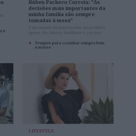
no
Rúben Pacheco Correia: "As
decisões mais importantes da
minha família são sempre
 de
tomadas à mesa"
É um amante da gastronomia, dos produtos
ara
típicos, dos sabores familiares e, por isso
mesmo, Rúben Pacheco Correia não podia
estar mais satisfeito por fazer parte da
Truques para cozinhar sempre bem
a massa
primeira edição do Chefs à Prova.
LIFESTYLE