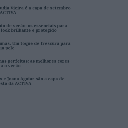
udia Vieira é a capa de setembro
 ACTIVA
io de verão: os essenciais para
look brilhante e protegido
umas. Um toque de frescura para
ua pele
as perfeitas: as melhores cores
ra o verão
s e Joana Aguiar são a capa de
osto da ACTIVA