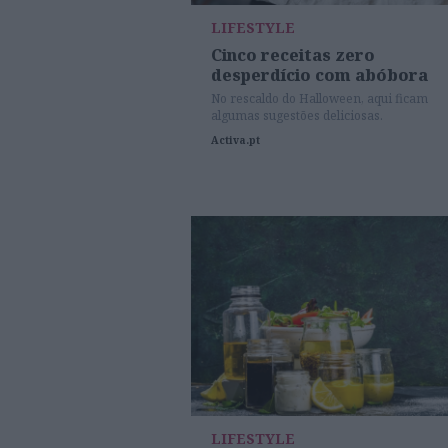
LIFESTYLE
Cinco receitas zero
desperdício com abóbora
No rescaldo do Halloween, aqui ficam
algumas sugestões deliciosas.
Activa.pt
LIFESTYLE