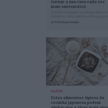
tornar a sua casa cada vez
mais sustentável.
Se já faz reciclagem, privilegia alimento
biológicos, evita o plástico, utiliza prog
de poupança energética ou, por exemplo
ACTIVA Brand Studio
reduz o consumo de água em casa com
redutores de caudal está no bom caminh
para tornar a sua casa cada vez mais
sustentável.
SAÚDE
Estes alimentos típicos da
cozinha japonesa podem
ajudar-nos a viver mais ano