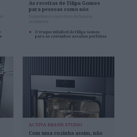
As receitas de Filipa Gomes
para pessoas como nós
os
Degustámos o novo livro da famosa
cozinheira.
e
O truque infalível de Filipa Gomes
e
para as castanhas assadas perfeitas
ACTIVA BRAND STUDIO
Com uma cozinha assim, não