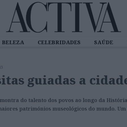
BELEZA
CELEBRIDADES
SAÚDE
SPIRADORAS
DIZ QUEM SABE
ACTIVA
43
sitas guiadas a cida
montra do talento dos povos ao longo da Histór
maiores patrimónios museológicos do mundo. Um 