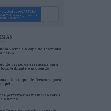
IMAS
udia Vieira é a capa de setembro
 ACTIVA
io de verão: os essenciais para
look brilhante e protegido
umas. Um toque de frescura para
ua pele
as perfeitas: as melhores cores
ra o verão
s e Joana Aguiar são a capa de