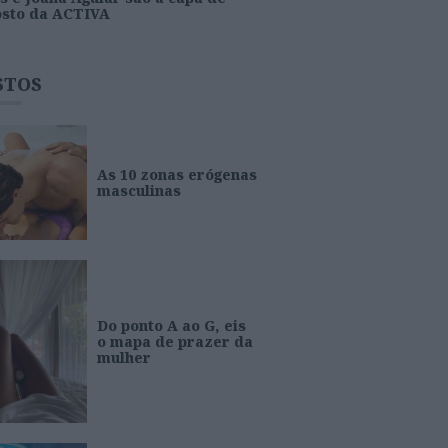
osto da ACTIVA
STOS
As 10 zonas erógenas
masculinas
Do ponto A ao G, eis
o mapa de prazer da
mulher