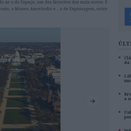
o Ar e do Espaço, um dos favoritos dos mais novos. É
austo, o Museu Ameríndio e… o de Espionagem, entre
ÚLT
Clá
da
Láb
um 
Br
a s
Unh
pa
Inê