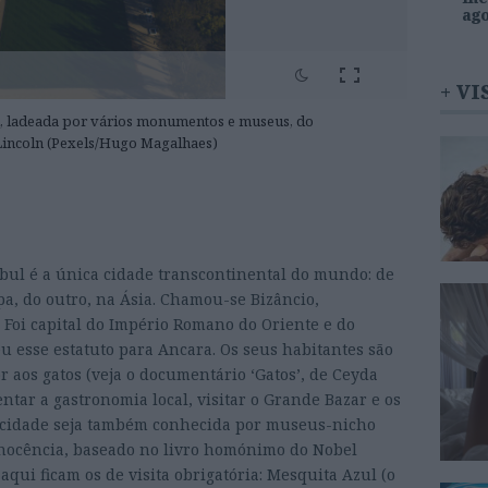
ag
+ VI
l, ladeada por vários monumentos e museus, do
Lincoln (Pexels/Hugo Magalhaes)
bul é a única cidade transcontinental do mundo: de
a, do outro, na Ásia. Chamou-se Bizâncio,
 Foi capital do Império Romano do Oriente e do
 esse estatuto para Ancara. Os seus habitantes são
 aos gatos (veja o documentário ‘Gatos’, de Ceyda
tar a gastronomia local, visitar o Grande Bazar e os
 cidade seja também conhecida por museus-nicho
nocência, baseado no livro homónimo do Nobel
qui ficam os de visita obrigatória: Mesquita Azul (o