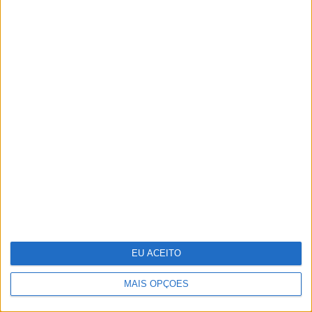
Carregamentos na rede Mobi.E passam
pela primeira vez os 700 mil num mês
EU ACEITO
MAIS OPÇÕES