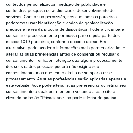
conteúdos personalizados, medição de publicidade e
conteúdos, pesquisa de audiências e desenvolvimento de
serviços.
Com a sua permissão, nós e os nossos parceiros
poderemos usar identificação e dados de geolocalização
precisos através da procura de dispositivos. Poderá clicar para
consentir o processamento por nossa parte e pela parte dos
nossos 1019 parceiros, conforme descrito acima. Em
alternativa, pode aceder a informações mais pormenorizadas e
alterar as suas preferências antes de consentir ou recusar o
consentimento.
Tenha em atenção que algum processamento
dos seus dados pessoais poderá não exigir o seu
#EMBELEZA
consentimento, mas que tem o direito de se opor a esse
processamento. As suas preferências serão aplicadas apenas a
Já ouviu falar no "notox"? Esta é a nova
este website. Você pode alterar suas preferências ou retirar seu
tendência de beleza em cuidados com a pele.
consentimento a qualquer momento voltando a este site e
clicando no botão "Privacidade" na parte inferior da página.