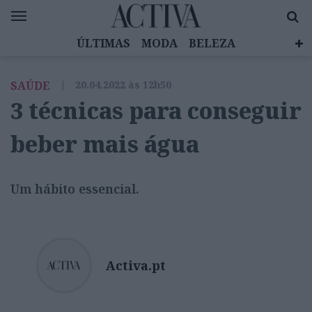
ÚLTIMAS
MODA
BELEZA
CELEBRIDADES
SAÚDE
LIFESTYLE
SAÚDE
|
20.04.2022 às 12h50
EMOÇÕES
MULHERES INSPIRADORAS
3 técnicas para conseguir
DIZ QUEM SABE
ACTIVA BRAND STUDIO
beber mais água
Um hábito essencial.
Activa.pt